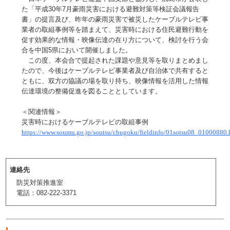
た「平成30年7月豪雨災害における避難対策等検証会議報告
書」の提言及び、昨年の豪雨災害で被災したケーブルテレビ事
業者の取組事例等を踏まえて、災害時における住民避難行動を
促す効果的な情報・映像伝達の在り方について、検討を行う会
合を中国5県において開催しました。
この度、本会合で提起された課題や意見等を取りまとめまし
たので、今後はケーブルテレビ事業者及び自治体で共有すると
ともに、双方の協議の場を取り持ち、映像情報を活用した情報
伝達環境の整備促進を図ることとしています。
＜関連情報＞
災害時におけるケーブルテレビの取組事例
https://www.soumu.go.jp/soutsu/chugoku/fieldinfo/01sotsu08_01000880.
連絡先
防災対策推進室
電話：082-222-3371