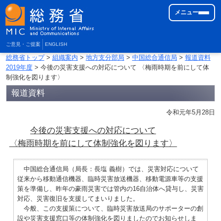
メニュー
ご意見・ご提案
ENGLISH
総務省トップ
>
組織案内
>
地方支分部局
>
中国総合通信局
>
報道資料
2019年度
> 今後の災害支援への対応について 〈梅雨時期を前にして体
制強化を図ります〉
報道資料
令和元年5月28日
今後の災害支援への対応について
〈梅雨時期を前にして体制強化を図ります〉
中国総合通信局（局長：長塩 義樹）では、災害対応について
従来から移動通信機器、臨時災害放送機器、移動電源車等の支援
策を準備し、昨年の豪雨災害では管内の16自治体へ貸与し、災害
対応、災害復旧を支援してまいりました。
今般、この支援策について、臨時災害放送局のサポーターの創
設や災害支援窓口等の体制強化を図りましたのでお知らせしま