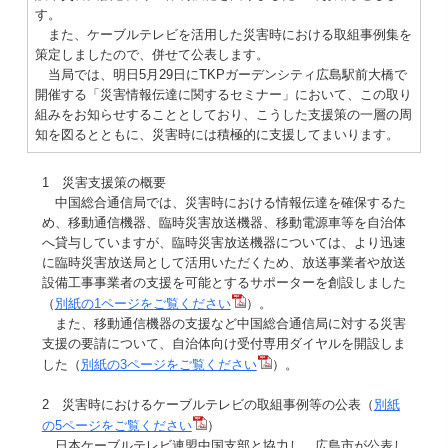
す。
また、ケーブルテレビを活用した災害時における取組事例集を
策定しましたので、併せて公表します。
当局では、明日5月29日にTKPガーデンシティ広島駅前大橋で
開催する「災害情報伝達に関するセミナー」において、この取り
組みをお知らせすることとしており、こうした支援策の一層の周
知を図るとともに、災害時には積極的に支援してまいります。
1 災害支援策の概要
中国総合通信局では、災害時における情報伝達を確保するた
め、移動通信機器、臨時災害放送機器、移動電源車等を自治体
へ貸与していますが、臨時災害放送機器については、より迅速
に臨時災害放送局として活用いただくため、放送事業者や放送
設備工事事業者の支援を可能とするサポーターを創設しました
（
別紙の1ページをご覧ください
）。
また、移動通信機器の支援など中国総合通信局に対する災害
支援の要請について、自治体向け受付専用ダイヤルを開設しま
した（
別紙の3ページをご覧ください
）。
2 災害時におけるケーブルテレビの取組事例等の公表（
別紙
の5ページをご覧ください
）
日本ケーブルテレビ連盟中国支部と協力し、広島市が公表し