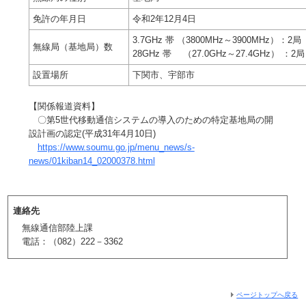
免許の年月日
令和2年12月4日
3.7GHz 帯 （3800MHz～3900MHz）：2局
無線局（基地局）数
28GHz 帯 （27.0GHz～27.4GHz） ：2局
設置場所
下関市、宇部市
【関係報道資料】
〇第5世代移動通信システムの導入のための特定基地局の開
設計画の認定(平成31年4月10日)
https://www.soumu.go.jp/menu_news/s-
news/01kiban14_02000378.html
連絡先
無線通信部陸上課
電話：（082）222－3362
ページトップへ戻る