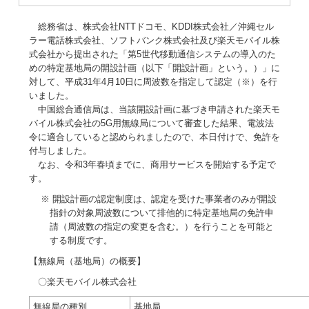
総務省は、株式会社NTTドコモ、KDDI株式会社／沖縄セル
ラー電話株式会社、ソフトバンク株式会社及び楽天モバイル株
式会社から提出された「第5世代移動通信システムの導入のた
めの特定基地局の開設計画（以下「開設計画」という。）」に
対して、平成31年4月10日に周波数を指定して認定（※）を行
いました。
中国総合通信局は、当該開設計画に基づき申請された楽天モ
バイル株式会社の5G用無線局について審査した結果、電波法
令に適合していると認められましたので、本日付けで、免許を
付与しました。
なお、令和3年春頃までに、商用サービスを開始する予定で
す。
※ 開設計画の認定制度は、認定を受けた事業者のみが開設
指針の対象周波数について排他的に特定基地局の免許申
請（周波数の指定の変更を含む。）を行うことを可能と
する制度です。
【無線局（基地局）の概要】
〇楽天モバイル株式会社
無線局の種別
基地局