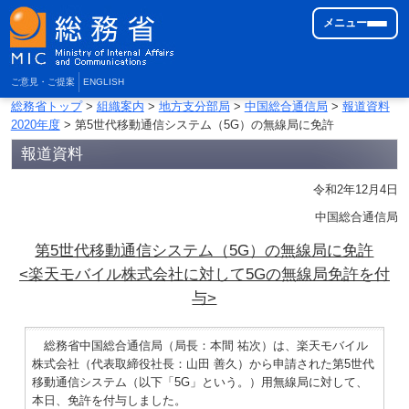
メニュー
ご意見・ご提案
ENGLISH
総務省トップ
>
組織案内
>
地方支分部局
>
中国総合通信局
>
報道資料
2020年度
> 第5世代移動通信システム（5G）の無線局に免許
報道資料
令和2年12月4日
中国総合通信局
第5世代移動通信システム（5G）の無線局に免許
<楽天モバイル株式会社に対して5Gの無線局免許を付
与>
総務省中国総合通信局（局長：本間 祐次）は、楽天モバイル
株式会社（代表取締役社長：山田 善久）から申請された第5世代
移動通信システム（以下「5G」という。）用無線局に対して、
本日、免許を付与しました。