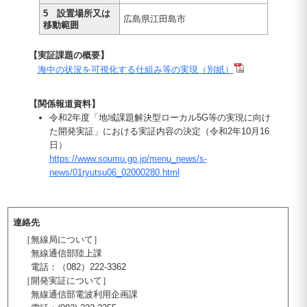
5 設置場所又は
広島県江田島市
移動範囲
【実証課題の概要】
海中の状況を可視化する仕組み等の実現（別紙）
【関係報道資料】
令和2年度「地域課題解決型ローカル5G等の実現に向け
た開発実証」における実証内容の決定（令和2年10月16
日）
https://www.soumu.go.jp/menu_news/s-
news/01ryutsu06_02000280.html
連絡先
［無線局について］
無線通信部陸上課
電話：（082）222-3362
［開発実証について］
無線通信部電波利用企画課