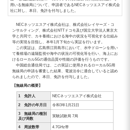
用いる無線局について、申請者であるNECネッツエスアイ株式会
社に対し、本日、免許を付与しました。
NECネッツエスアイ株式会社は、株式会社レイヤーズ・コ
ンサルティング、株式会社NTTドコモ及び国立大学法人東京大
学と共同で、カキ養殖における海中の状況を可視化する仕組み
等の実現を目指し、本年1月下旬から実証を行います。
この実証は、広島県江田島市において、水中ドローンを用い
て養殖場の遠隔監視や海中の状況の可視化等を行い、海上にお
けるローカル5Gの通信品質や性能の評価を行うものです。
中国総合通信局では、この実証に使用されるローカル5G用
無線局の申請を審査した結果、電波法令に適合していると認め
られましたので、本日、免許を付与しました。
【無線局の概要】
1 免許人
NECネッツエスアイ株式会社
2 免許の年月日
令和3年1月21日
3 無線局の種別
実験試験局 7局
及び局数
4 周波数帯
4.7GHz帯