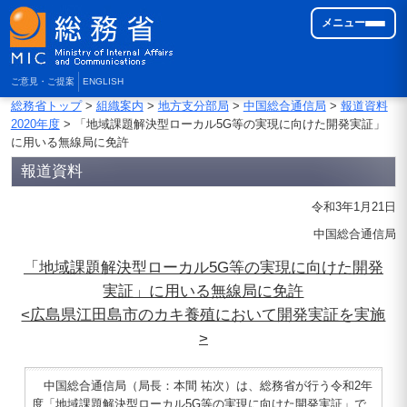
メニュー
ご意見・ご提案
ENGLISH
総務省トップ
>
組織案内
>
地方支分部局
>
中国総合通信局
>
報道資料
2020年度
> 「地域課題解決型ローカル5G等の実現に向けた開発実証」
に用いる無線局に免許
報道資料
令和3年1月21日
中国総合通信局
「地域課題解決型ローカル5G等の実現に向けた開発
実証」に用いる無線局に免許
<広島県江田島市のカキ養殖において開発実証を実施
>
中国総合通信局（局長：本間 祐次）は、総務省が行う令和2年
度「地域課題解決型ローカル5G等の実現に向けた開発実証」で