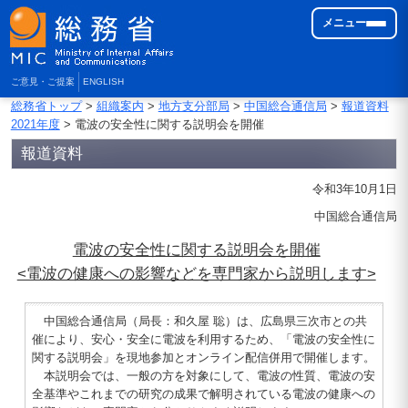
メニュー
ご意見・ご提案
ENGLISH
総務省トップ
>
組織案内
>
地方支分部局
>
中国総合通信局
>
報道資料
2021年度
> 電波の安全性に関する説明会を開催
報道資料
令和3年10月1日
中国総合通信局
電波の安全性に関する説明会を開催
<電波の健康への影響などを専門家から説明します>
中国総合通信局（局長：和久屋 聡）は、広島県三次市との共
催により、安心・安全に電波を利用するため、「電波の安全性に
関する説明会」を現地参加とオンライン配信併用で開催します。
本説明会では、一般の方を対象にして、電波の性質、電波の安
全基準やこれまでの研究の成果で解明されている電波の健康への