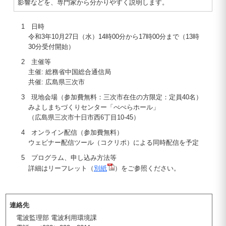
影響などを、専門家から分かりやすく説明します。
1 日時
令和3年10月27日（水）14時00分から17時00分まで（13時
30分受付開始）
2 主催等
主催: 総務省中国総合通信局
共催: 広島県三次市
3 現地会場（参加費無料：三次市在住の方限定：定員40名）
みよしまちづくりセンター「ぺぺらホール」
（広島県三次市十日市西6丁目10-45）
4 オンライン配信（参加費無料）
ウェビナー配信ツール（コクリポ）による同時配信を予定
5 プログラム、申し込み方法等
詳細はリーフレット（
別紙
）をご参照ください。
連絡先
電波監理部 電波利用環境課