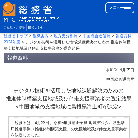
メニュー
ご意見・ご提案
ENGLISH
総務省トップ
>
組織案内
>
地方支分部局
>
中国総合通信局
>
報道資料
2024年度
> デジタル技術を活用した地域課題解決のための 推進体制構
築支援地域及び伴走支援事業者の選定結果
報道資料
令和6年4月25日
中国総合通信局
デジタル技術を活用した地域課題解決のための
推進体制構築支援地域及び伴走支援事業者の選定結果
<中国地域の支援地域に島根県海士町が決定>
総務省は、4月23日、令和5年度補正予算 地域デジタル基盤活
用推進事業（推進体制構築支援）の支援地域及び伴走支援事業者
を決定しました。