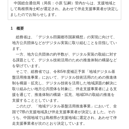
中国総合通信局（局長：小原 弘嗣）管内からは、支援地域と
して島根県海士町が選定され、あわせて伴走支援事業者が決定し
ましたのでお知らせします。
1 概要
総務省は、「デジタル田園都市国家構想」の実現に向けて、
地方公共団体などがデジタル実装に取り組むことを目指してい
ます。
一方、地方公共団体の約半数が、デジタル実装の取組に対す
る課題として、デジタル技術活用のための推進体制の構築など
を挙げています。
そこで、総務省では、令和5年度補正予算「地域デジタル基
盤活用推進事業」において、デジタル技術活用のための推進体
制を構築・拡充し、デジタル技術を活用した地域課題の解決に
取り組みたい地方公共団体を対象に、伴走支援事業者による支
援を通じて、推進体制の構築・拡充、地域DXの取組の推進を
支援することとしています。
このたび、「地域デジタル基盤活用推進事業」において、全
国で7県の支援地域及び伴走支援事業者が決定しました。その
うち、中国地域では島根県が支援地域に選定され、あわせて伴
走支援事業者が次のとおり決定しています。