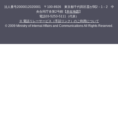
法人番号2000012020001 〒100-8926 東京都千代田区霞が関2－1－2 中
央合同庁舎第2号館【
所在地図
】
電話03-5253-5111（代表）
※ 電話リレーサービス（手話リンク）のご利用について
© 2009 Ministry of Internal Affairs and Communications All Rights Reserved.