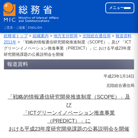
メニュー
ご意見・ご提案
ENGLISH
総務省トップ
>
組織案内
>
地方支分部局
>
北陸総合通信局
>
報道資料
2011年
> 「戦略的情報通信研究開発推進制度（SCOPE）」及び 「ICT
グリーンイノベーション推進事業（PREDICT）」に おける平成23年度
研究開発課題の公募説明会を開催
報道資料
平成23年1月14日
北陸総合通信局
「戦略的情報通信研究開発推進制度（SCOPE）」及
び
「ICTグリーンイノベーション推進事業
（PREDICT）」に
おける平成23年度研究開発課題の公募説明会を開催