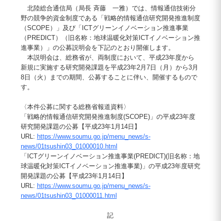
北陸総合通信局（局長 斉藤 一雅）では、情報通信技術分
野の競争的資金制度である「戦略的情報通信研究開発推進制度
（SCOPE）」及び「ICTグリーンイノベーション推進事業
（PREDICT）（旧名称：地球温暖化対策ICTイノベーション推
進事業）」の公募説明会を下記のとおり開催します。
本説明会は、総務省が、両制度において、平成23年度から
新規に実施する研究開発課題を平成23年2月7日（月）から3月
8日（火）までの期間、公募することに伴い、開催するもので
す。
〈本件公募に関する総務省報道資料〉
「戦略的情報通信研究開発推進制度(SCOPE)」の平成23年度
研究開発課題の公募【平成23年1月14日】
URL:
https://www.soumu.go.jp/menu_news/s-
news/01tsushin03_01000010.html
「ICTグリーンイノベーション推進事業(PREDICT)(旧名称：地
球温暖化対策ICTイノベーション推進事業)」の平成23年度研究
開発課題の公募【平成23年1月14日】
URL:
https://www.soumu.go.jp/menu_news/s-
news/01tsushin03_01000011.html
記