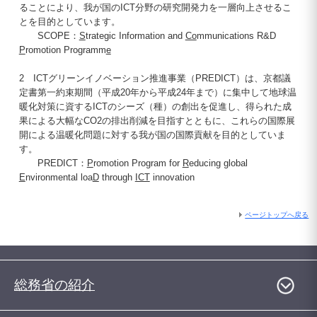
ることにより、我が国のICT分野の研究開発力を一層向上させるこ
とを目的としています。
SCOPE：
S
trategic Information and
Co
mmunications R&D
P
romotion Programm
e
2 ICTグリーンイノベーション推進事業（PREDICT）は、京都議
定書第一約束期間（平成20年から平成24年まで）に集中して地球温
暖化対策に資するICTのシーズ（種）の創出を促進し、得られた成
果による大幅なCO2の排出削減を目指すとともに、これらの国際展
開による温暖化問題に対する我が国の国際貢献を目的としていま
す。
PREDICT：
P
romotion Program for
R
educing global
E
nvironmental loa
D
through
ICT
innovation
ページトップへ戻る
総務省の紹介