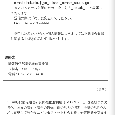
e-mail：hokuriku-jigyo_seisaku_atmark_soumu.go.jp
※スパムメール対策のため「@」を「_atmark_ 」と表示し
ております。
送信の際は「@」に変更してください。
FAX：076－233－4499
※申し込みいただいた個人情報につきましては本説明会参加
に関する手続きのみに使用いたします。
連絡先
情報通信部電気通信事業課
（担当：綿谷、下島）
電話：076－233－4420
【参考】
1 戦略的情報通信研究開発推進制度（SCOPE）は、国際競争力の
強化、国民の安心・安全の確保、個の活力の増進、地域の活性化な
どに貢献して豊かなユビキタスネット社会を築く研究開発を支援す