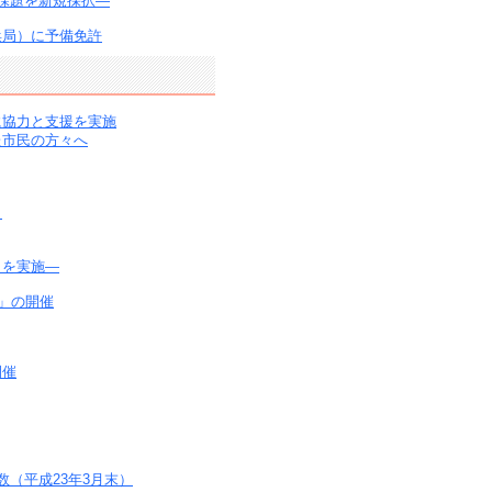
課題を新規採択―
浜局）に予備免許
に協力と支援を実施
た市民の方々へ
－
りを実施―
」の開催
開催
（平成23年3月末）