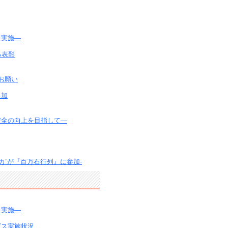
を実施―
る表彰
お願い
追加
安全の向上を目指して―
ジカ”が『百万石行列』に参加-
を実施―
ビス実施状況