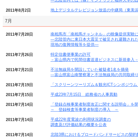
―北陸管内では（株）インテックと福井大学の2
地上デジタルテレビジョン放送の中継局（東美
2011年8月2日
7月
南相馬市「南相馬チャンネル」の映像提供実験
2011年7月28日
―北陸管内に東日本大震災で被災され避難され
現地の復興情報等を提供―
特定信書便事業の許可
2011年7月26日
－富山県内で民間信書送達ビジネスに新規参入
不法無線局を開設していた被疑者1名を摘発
2011年7月21日
―富山県富山南警察署と不法無線局の共同取締
「スクリーンツーリズム＆観光ICTシンポジウム
2011年7月19日
平成23年7月15日 総務省の人事異動
2011年7月15日
「登録点検事業者制度改正に関する説明会」を
2011年7月14日
～ 登録検査等事業者制度の導入 ～
平成22年度電波の利用状況調査の
2011年7月14日
調査及び評価結果の概要を公表
北陸3県におけるブロードバンドサービスの契約数
2011年7月14日