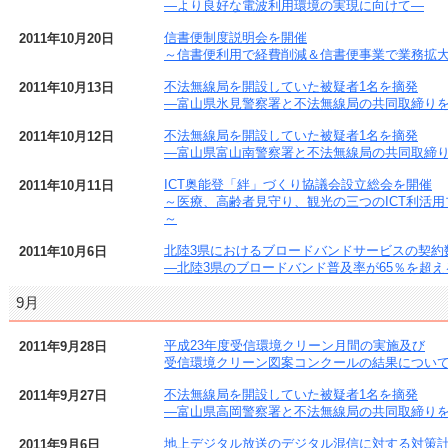
―より良好な電波利用環境の実現に向けて―
信書便制度説明会を開催
2011年10月20日
～信書便利用で経費削減＆信書便事業で業務拡
不法無線局を開設していた被疑者1名を摘発
2011年10月13日
―富山県氷見警察署と不法無線局の共同取締り
不法無線局を開設していた被疑者1名を摘発
2011年10月12日
―富山県富山南警察署と不法無線局の共同取締
ICT奥能登「絆」づくり協議会設立総会を開催
2011年10月11日
～医療、高齢者見守り、観光の三つのICT利活用
～
北陸3県におけるブロードバンドサービスの契約数
2011年10月6日
―北陸3県のブロードバンド普及率が65％を超え
9月
平成23年度受信環境クリーン月間の実施及び
2011年9月28日
受信環境クリーン図案コンクールの結果につい
不法無線局を開設していた被疑者1名を摘発
2011年9月27日
―富山県高岡警察署と不法無線局の共同取締り
地上デジタル放送のデジタル混信に対する対策
2011年9月6日