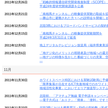
「戦略的情報通信研究開発推進制度（SCOPE）
2011年12月26日
平成24年度研究開発課題を公募
「南相馬チャンネル」の映像提供実験の取組を
2011年12月21日
―勝山市に避難された方々への説明会を開催し
北陸3県におけるブロードバンドサービスの契約数
2011年12月20日
「南相馬チャンネル」の映像提供実験期間を
2011年12月15日
平成24年3月31日まで延長
地上デジタルテレビジョン放送局（福井県東美
2011年12月9日
「地デジ化のメリットの視聴者及び地域への還
2011年12月6日
―地デジの特徴を生かした番組づくりの充実、
―
11月
ホワイトスペース特区における実験試験局に予
2011年11月30日
「限界集落が点在するICT先進地域でのホワイ
地域活性化事業」においてエリア放送型システ
北陸初、「アマチュア無線 電子申請キャンペ
2011年11月28日
―電子方式は「おトク」「簡単」「便利」です
北陸3県における携帯電話・PHSの契約数（平成2
2011年11月22日