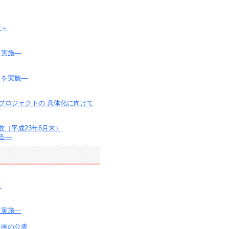
大～
を実施―
りを実施―
プロジェクトの 具体化に向けて
（平成23年6月末）
る―
て
を実施―
計画の公表