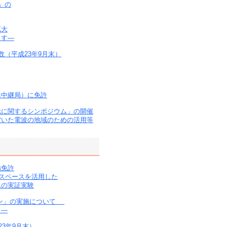
」の
拡大
ます―
（平成23年9月末）
浜中継局）に免許
元に関するシンポジウム」の開催
空いた電波の地域のための活用等
備免許
トスペースを活用した
ムの実証実験
ーン」の実施について
！―
3年9月末）