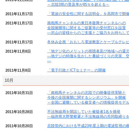
～北陸3県の普及率が85％を超える～
「電波の安全性に関する説明会」を高岡市で開
2011年11月17日
南相馬チャンネルの東日本復興チャンネルへの
2011年11月17日
全国展開等に関するご提案等の受付窓口を設置
―沢山の皆様からのご支援とご協力をお待ちし
冬休み企画「おもしろ電波教室とケーブルテレ
2011年11月17日
「地デジ化のメリットの視聴者及び地域への還
2011年11月8日
―地デジの特徴を生かした番組づくりの充実、
―
「電子行政とICTセミナー」の開催
2011年11月8日
10月
「南相馬チャンネルの北陸での映像提供実験と
2011年10月31日
今後の全国展開に関するシンポジウム」を開催
～全国に避難している被災者への情報提供モデ
不法無線局を開設していた被疑者1名を摘発
2011年10月28日
―福井県大野警察署と不法無線局の共同取締り
北陸管内における平成23年度上期の電波監視の
2011年10月20日