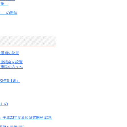
対策―
）」の開催
先候補の決定
援協議会を設置
た市民の方々へ
3年6月末）
局）の
」平成23年度新規研究開発 課題