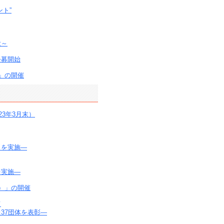
ト”
大～
公募開始
」の開催
3年3月末）
りを実施―
を実施―
）」の開催
て
37団体を表彰―