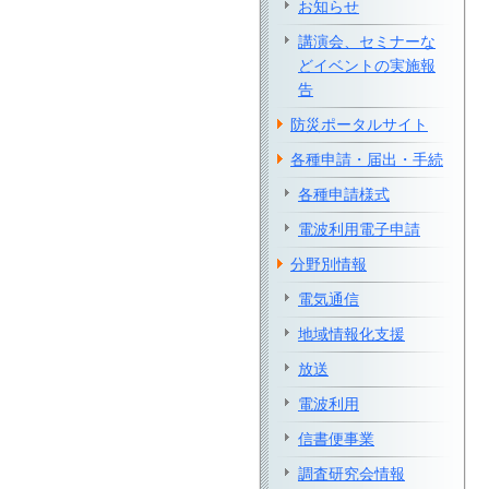
お知らせ
講演会、セミナーな
どイベントの実施報
告
防災ポータルサイト
各種申請・届出・手続
各種申請様式
電波利用電子申請
分野別情報
電気通信
地域情報化支援
放送
電波利用
信書便事業
調査研究会情報