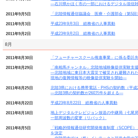
―石川県かほく市の一部におけるデジタル混信
「北陸情報通信協議会 医療・介護部会（第5回
2011年9月5日
平成23年9月3日 総務省の人事異動
2011年9月3日
平成23年9月2日 総務省の人事異動
2011年9月2日
8月
「フューチャースクール推進事業」に係る委託
2011年8月30日
「南相馬チャンネル」北陸地域映像提供実験支
2011年8月29日
―北陸地域に東日本大震災で被災され避難され
現地の復興情報等の映像提供実験を開始―
北陸3県における携帯電話・PHSの契約数（平成2
2011年8月25日
―北陸3県の契約数が260万件を超える―
平成23年8月22日 総務省の人事異動
2011年8月22日
地上デジタルテレビジョン放送の中継局（七尾
2011年8月18日
一部周波数の変更（リパック）
「戦略的情報通信研究開発推進制度（SCOPE）
2011年8月5日
を決定