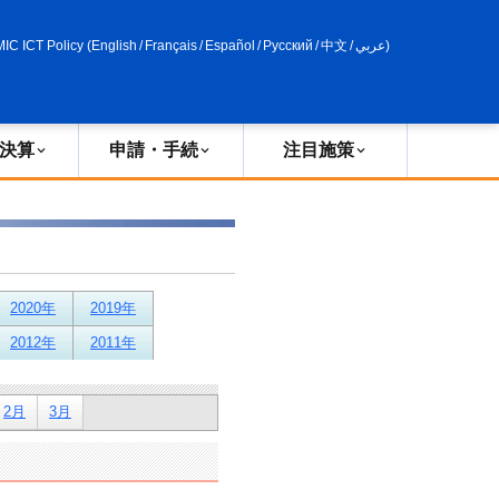
申請・手続
政策評価
MIC ICT Policy
(
English
/
Français
/
Español
/
Русский
/
中文
/
عربي
)
決算
申請・手続
注目施策
2020年
2019年
2012年
2011年
2月
3月