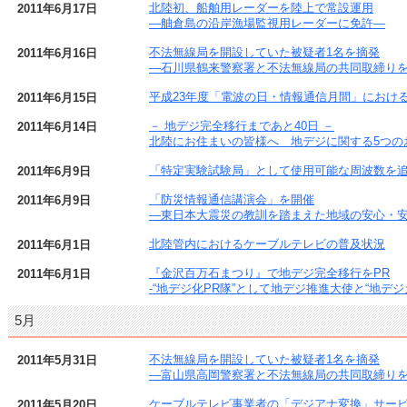
北陸初、船舶用レーダーを陸上で常設運用
2011年6月17日
―舳倉島の沿岸漁場監視用レーダーに免許―
不法無線局を開設していた被疑者1名を摘発
2011年6月16日
―石川県鶴来警察署と不法無線局の共同取締り
平成23年度「電波の日・情報通信月間」におけ
2011年6月15日
－ 地デジ完全移行まであと40日 －
2011年6月14日
北陸にお住まいの皆様へ 地デジに関する5つの
「特定実験試験局」として使用可能な周波数を
2011年6月9日
「防災情報通信講演会」を開催
2011年6月9日
―東日本大震災の教訓を踏まえた地域の安心・
北陸管内におけるケーブルテレビの普及状況
2011年6月1日
『金沢百万石まつり』で地デジ完全移行をPR
2011年6月1日
-“地デジ化PR隊”として地デジ推進大使と“地デ
5月
不法無線局を開設していた被疑者1名を摘発
2011年5月31日
―富山県高岡警察署と不法無線局の共同取締り
ケーブルテレビ事業者の「デジアナ変換」サー
2011年5月20日