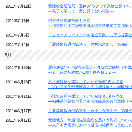
北陸総合通信局 夏休み“ワクワク業務公開イベン
2011年7月12日
―親子で学ぼう！目に見えない電波―
信書便制度説明会を開催
2011年7月6日
～信書便利用で経費削減＆信書便事業で業務拡
「フューチャースクール推進事業」に係る提案
2011年7月6日
「北陸情報通信協議会 農林水産部会（第4回）
2011年7月4日
6月
北陸3県における携帯電話・PHSの契約数（平成2
2011年6月30日
―石川県の契約数が100万件を超える―
不法無線局を開設していた被疑者1名を摘発
2011年6月28日
―富山県小矢部警察署と不法無線局の共同取締
不法無線局を開設していた被疑者1名を摘発
2011年6月21日
―福井県敦賀警察署と不法無線局の共同取締り
「北陸情報通信協議会 医療・介護部会（第4回
2011年6月17日
北陸地方非常通信協議会総会及び表彰式につい
2011年6月17日
―東日本大震災において通信の確保等に貢献した