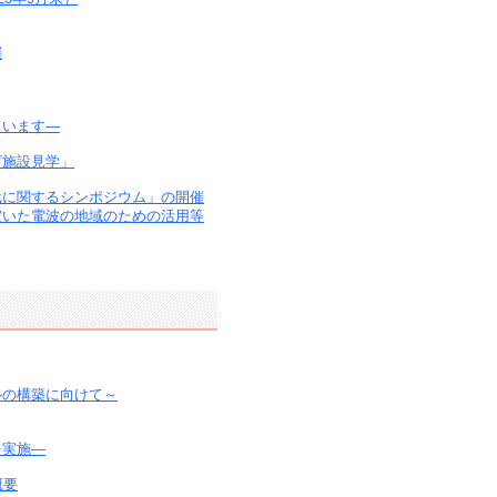
催
ています―
ビ施設見学」
元に関するシンポジウム」の開催
空いた電波の地域のための活用等
ルの構築に向けて～
を実施―
概要