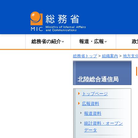
総務省の紹介
広報・報道
総務省の紹介
報道・広報
政
総務省トップ
>
組織案内
>
地方支
北陸総合通信局
トップページ
広報資料
報道資料
統計資料・オープン
データ