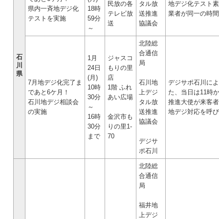
民放の各
タル放
地デジ化テスト素材
県内一斉地デジ化
18時
テレビ放
送推進
業者が同一の時間
テストを実施
59分
送
協議会
～
北陸総
合通信
石
1月
ジャスコ
局
川
24日
もりの里
県
(月)
店
7月地デジ化完了ま
石川地
デジサポ石川によ
10時
1階 ふれ
であと6ケ月！
上デジ
た、当日は11時
30分
あい広場
石川地デジ相談会
タル放
推進大使が来客者
～
の実施
送推進
地デジ対応を呼び
16時
金沢市も
協議会
30分
りの里1-
まで
70
デジサ
ポ石川
北陸総
合通信
局
福井地
上デジ