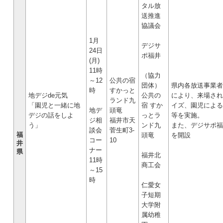
タル放
送推進
協議会
1月
デジサ
24日
ポ福井
(月)
11時
（協力
～12
公共の宿
団体）
県内各放送事業者
時
すかっと
地デジde元気
公共の
により、来場され
ランド九
「園児と一緒に地
宿 すか
イズ、園児による
地デ
頭竜
デジの話をしよ
っとラ
等を実施。
ジ相
福井市天
う」
ンド九
また、デジサポ福
談会
菅生町3-
福
頭竜
を開設
コー
10
井
ナー
県
福井北
11時
商工会
～15
時
仁愛女
子短期
大学附
属幼稚