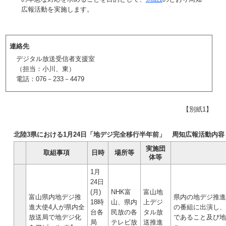
広報活動を実施します。
連絡先
デジタル放送受信者支援室
（担当：小川、東）
電話：076－233－4479
【別紙1】
北陸3県における1月24日「地デジ完全移行半年前」 周知広報活動内容
実施団
取組事項
日時
場所等
体等
1月
24日
(月)
NHK富
富山地
富山県内地デジ推
県内の地デジ推進
18時
山、県内
上デジ
進大使4人が県内全
の番組に出演し、
台各
民放の各
タル放
放送局で地デジ化
であること及び地
局
テレビ放
送推進