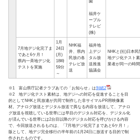
園
福井ケ
ーブル
テレビ
(株)
1月
NHK福
福井地
7月地デジ化完了ま
24日
井、県内
上デジ
NHKと(社)日
であと6ケ月！
(月)
民放の各
タル放
地デジ化テスト素材
県内一斉地デジ化
18時
テレビ放
送推進
業者が同一の時間
テストを実施
59分
送
協議会
～
※1 富山県庁記者クラブあての「お知らせ」は
別紙2
※2 地デジ化テスト素材は、地デジへの対応を促進することを目
的としてNHKと民放連が共同で制作した非サイマルPR用映像素
材。アナログ放送とデジタル放送で異なる内容を放送して、アナロ
グ放送を視聴している世帯には早目のデジタル対応を、デジタル化
が済んでいる世帯には2台目以降のデジタル対応を呼びかける内容
で、今回放送されるものは、「7月地デジ化完了まであと6ケ月！」
版として、地デジ完全移行の半年前の1月24日に放送する目的で制
作されたものです。