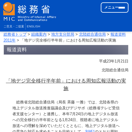
メニュー
ご意見・ご提案
ENGLISH
総務省トップ
>
組織案内
>
地方支分部局
>
北陸総合通信局
>
報道資料
2011年
> 「地デジ完全移行半年前」における周知広報活動の実施
報道資料
平成23年1月21日
北陸総合通信局
「地デジ完全移行半年前」における周知広報活動の実
施
総務省北陸総合通信局（局長 斉藤 一雅）では、北陸各県の
地上デジタル放送推進協議会及びデジサポ（総務省テレビ受信
者支援センター）と連携し、本年7月24日の地上デジタル放送
への完全移行の半年前となる1月24日、視聴者に地上デジタル
放送への理解を深めていただくとともに、地上デジタル放送へ
の早急な対応を求めることを目的として、
別紙1
のとおり周知