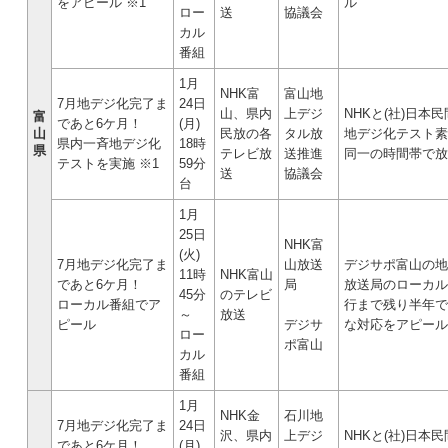
をアピール ※1
ル
ロー
送
協議会
カル
番組
1月
NHK富
富山地
7月地デジ化完了ま
24日
山、県内
上デジ
NHKと(社)日
富
であと6ケ月！
(月)
山
民放の各
タル放
地デジ化テスト素
県内一斉地デジ化
18時
県
テレビ放
送推進
同一の時間帯で放
テストを実施 ※1
59分
送
協議会
台
1月
25日
NHK富
(火)
7月地デジ化完了ま
山放送
デジサポ富山の地
11時
NHK富山
であと6ケ月！
局
放送局のローカル
45分
のテレビ
ローカル番組でア
行まで残り半年で
～
放送
ピール
デジサ
な対応をアピール
ロー
ポ富山
カル
番組
1月
NHK金
石川地
7月地デジ化完了ま
24日
沢、県内
上デジ
NHKと(社)日
であと6ケ月！
(月)