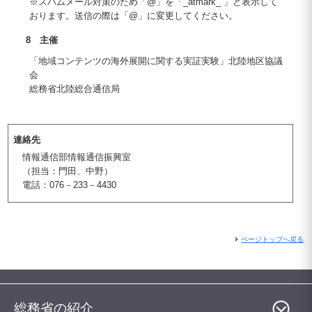
※スパムメール対策のため「@」を「_atmark_ 」と表示して
おります。送信の際は「@」に変更してください。
8 主催
「地域コンテンツの海外展開に関する実証実験」北陸地区協議
会
総務省北陸総合通信局
連絡先
情報通信部情報通信振興室
（担当：門田、中野）
電話：076－233－4430
ページトップへ戻る
総務省の紹介