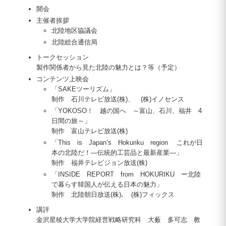
開会
主催者挨拶
北陸地区協議会
北陸総合通信局
トークセッション
製作関係者から見た北陸の魅力とは？等（予定）
コンテンツ上映会
「SAKEツーリズム」
制作 石川テレビ放送(株)、 (株)イノセンス
「YOKOSO！ 越の国へ ～富山、石川、福井 4
日間の旅～」
制作 富山テレビ放送(株)
「This is Japan’s Hokuriku region これが日
本の北陸だ！―伝統的工芸品と最新産業―」
制作 福井テレビジョン放送(株)
「INSIDE REPORT from HOKURIKU ー北陸
で暮らす韓国人が伝える日本の魅力」
制作 北陸朝日放送(株)､ (株)フィックス
講評
金沢星稜大学大学院経営戦略研究科 大薮 多可志 教