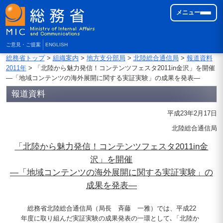
メニュー
ご意見・ご提案
ENGLISH
総務省トップ
>
組織案内
>
地方支分部局
>
北陸総合通信局
>
報道資料
2011年
> 「北陸から魅力発信！コンテンツフェスタ2011in金沢」を開催
―「地域コンテンツの海外展開に関する実証実験」の成果を発表―
報道資料
平成23年2月17日
北陸総合通信局
「北陸から魅力発信！コンテンツフェスタ2011in金
沢」を開催
―「地域コンテンツの海外展開に関する実証実験」の
成果を発表―
総務省北陸総合通信局（局長 斉藤 一雅）では、平成22
年度に取り組んだ実証実験の成果発表の一環として､「北陸か