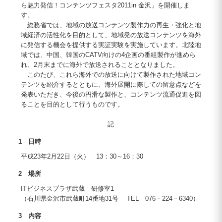
ら魅力発信！コンテンツフェスタ2011in 金沢」を開催しま
す。
総務省では、地域の放送コンテンツ製作力の再生・強化と地
域経済の活性化を目的として、地域発の放送コンテンツを海外
に発信する機会を提供する実証実験を実施しています。北陸地
域では、中国、韓国のCATV向けの4企画の番組製作が進めら
れ、2月末までに海外で放送されることとなりました。
このたび、これら海外での放送に向けて製作された地域コン
テンツを紹介するとともに、海外展開に際しての留意点などを
発表いただき、今後の円滑な製作と、コンテンツ流通促進を図
ることを目的として行うものです。
記
1 日時
平成23年2月22日（火） 13：30～16：30
2 場所
ITビジネスプラザ武蔵 研修室1
（石川県金沢市武蔵町14番地31号 TEL 076－224－6340）
3 内容