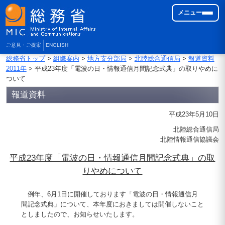
メニュー
ご意見・ご提案
ENGLISH
総務省トップ
>
組織案内
>
地方支分部局
>
北陸総合通信局
>
報道資料
2011年
> 平成23年度「電波の日・情報通信月間記念式典」の取りやめに
ついて
報道資料
平成23年5月10日
北陸総合通信局
北陸情報通信協議会
平成23年度「電波の日・情報通信月間記念式典」の取
りやめについて
例年、6月1日に開催しております「電波の日・情報通信月
間記念式典」について、本年度におきましては開催しないこと
としましたので、お知らせいたします。