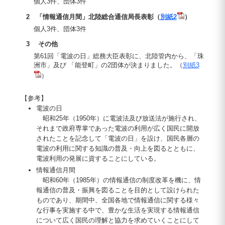
個人3件、団体3件
2 「情報通信月間」北陸総合通信局長表彰（
別紙2
）
個人3件、団体3件
3 その他
第61回「電波の日」総務大臣表彰に、北陸管内から、「珠
洲市」及び 「能登町」の2団体が決まりました。（
別紙3
）
【参考】
電波の日
昭和25年（1950年）に電波法及び放送法が施行され、
それまで政府専掌であった電波の利用が広く国民に開放
されたことを記念して「電波の日」を設け、国民各層の
電波の利用に関する知識の普及・向上を図るとともに、
電波利用の発展に資することにしている。
情報通信月間
昭和60年（1985年）の情報通信の制度改革を機に、情
報通信の普及・振興を図ることを目的として設けられた
ものであり、期間中、全国各地で情報通信に関する様々
な行事を実施する中で、豊かな生活を実現する情報通信
について広く国民の理解と協力を求めていくことにして