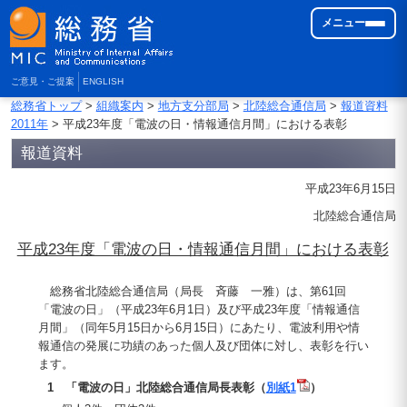
メニュー
ご意見・ご提案
ENGLISH
総務省トップ
>
組織案内
>
地方支分部局
>
北陸総合通信局
>
報道資料
2011年
> 平成23年度「電波の日・情報通信月間」における表彰
報道資料
平成23年6月15日
北陸総合通信局
平成23年度「電波の日・情報通信月間」における表彰
総務省北陸総合通信局（局長 斉藤 一雅）は、第61回
「電波の日」（平成23年6月1日）及び平成23年度「情報通信
月間」（同年5月15日から6月15日）にあたり、電波利用や情
報通信の発展に功績のあった個人及び団体に対し、表彰を行い
ます。
1 「電波の日」北陸総合通信局長表彰（
別紙1
）