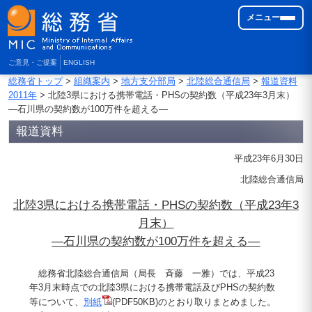
メニュー
ご意見・ご提案
ENGLISH
総務省トップ
>
組織案内
>
地方支分部局
>
北陸総合通信局
>
報道資料
2011年
> 北陸3県における携帯電話・PHSの契約数（平成23年3月末）
―石川県の契約数が100万件を超える―
報道資料
平成23年6月30日
北陸総合通信局
北陸3県における携帯電話・PHSの契約数（平成23年3
月末）
―石川県の契約数が100万件を超える―
総務省北陸総合通信局（局長 斉藤 一雅）では、平成23
年3月末時点での北陸3県における携帯電話及びPHSの契約数
等について、
別紙
(PDF50KB)のとおり取りまとめました。