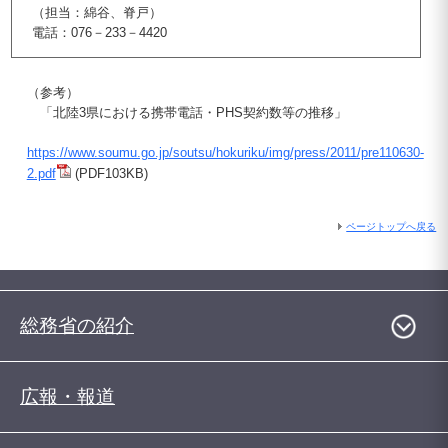
（担当：綿谷、脊戸）
電話：076－233－4420
（参考）
「北陸3県における携帯電話・PHS契約数等の推移」
https://www.soumu.go.jp/soutsu/hokuriku/img/press/2011/pre110630-
2.pdf
(PDF103KB)
ページトップへ戻る
総務省の紹介
広報・報道