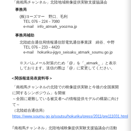
「南相馬チャンネル」北陸地域映像提供実験支援協議会
事務局
(株)ヨーズマー 野口、毛利
TEL 076－224－7080
e-mail info_atmark_yoozma.jp
事務局補助
北陸総合通信局情報通信部電気通信事業課 綿谷、中野
TEL 076－233－4420
e-mail hokuriku-jigyo_seisaku_atmark_soumu.go.jp
※スパムメール対策のため「@」を「_atmark_ 」と表示
しております。送信の際は「@」に変更してください。
＜関係報道発表資料等＞
「南相馬チャンネルの北陸での映像提供実験と今後の全国展開
に関するシンポジウム」を開催
～全国に避難している被災者への情報提供モデルの構築に向け
て～
（北陸総合通信局）
https://www.soumu.go.jp/soutsu/hokuriku/press/2011/pre111031.html
｢南相馬チャンネル」北陸地域映像提供実験支援協議会の活動