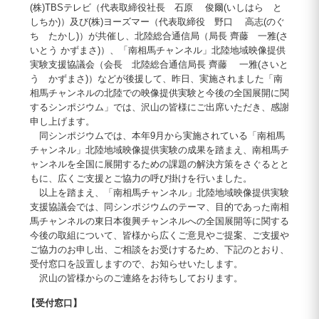
(株)TBSテレビ（代表取締役社長 石原 俊爾(いしはら と
しちか)）及び(株)ヨーズマー（代表取締役 野口 高志(のぐ
ち たかし)）が共催し、北陸総合通信局（局長 齊藤 一雅(さ
いとう かずまさ)）、「南相馬チャンネル」北陸地域映像提供
実験支援協議会（会長 北陸総合通信局長 齊藤 一雅(さいと
う かずまさ)）などが後援して、昨日、実施されました「南
相馬チャンネルの北陸での映像提供実験と今後の全国展開に関
するシンポジウム」では、沢山の皆様にご出席いただき、感謝
申し上げます。
同シンポジウムでは、本年9月から実施されている「南相馬
チャンネル」北陸地域映像提供実験の成果を踏まえ、南相馬チ
ャンネルを全国に展開するための課題の解決方策をさぐるとと
もに、広くご支援とご協力の呼び掛けを行いました。
以上を踏まえ、「南相馬チャンネル」北陸地域映像提供実験
支援協議会では、同シンポジウムのテーマ、目的であった南相
馬チャンネルの東日本復興チャンネルへの全国展開等に関する
今後の取組について、皆様から広くご意見やご提案、ご支援や
ご協力のお申し出、ご相談をお受けするため、下記のとおり、
受付窓口を設置しますので、お知らせいたします。
沢山の皆様からのご連絡をお待ちしております。
【受付窓口】