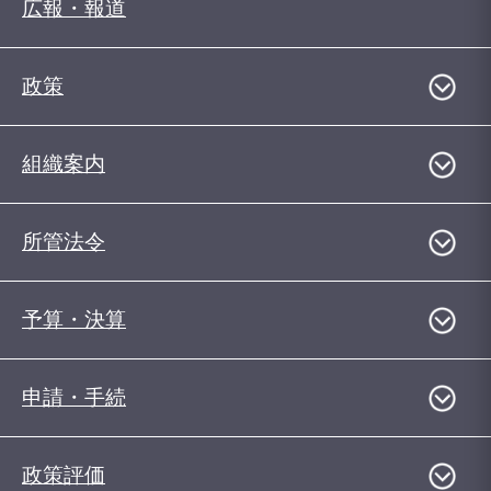
広報・報道
政策
組織案内
所管法令
予算・決算
申請・手続
政策評価