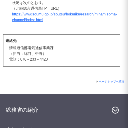
状況は次のとおり。
（北陸総合通信局HP URL）
https://www.soumu.go.jp/soutsu/hokuriku/resarch/minamisoma-
channel/index.html
連絡先
情報通信部電気通信事業課
（担当：綿谷、中野）
電話：076－233－4420
ページトップへ戻る
総務省の紹介