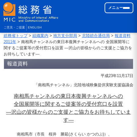
メニュー
ご意見・ご提案
ENGLISH
総務省トップ
>
組織案内
>
地方支分部局
>
北陸総合通信局
>
報道資料
2011年
> 南相馬チャンネルの東日本復興チャンネルへの 全国展開等に
関するご提案等の受付窓口を設置 ―沢山の皆様からのご支援とご協力を
お待ちしています―
報道資料
平成23年11月17日
「南相馬チャンネル」北陸地域映像提供実験支援協議会
南相馬チャンネルの東日本復興チャンネルへの
全国展開等に関するご提案等の受付窓口を設置
―沢山の皆様からのご支援とご協力をお待ちしていま
す―
南相馬市（市長 桜井 勝延(さくらい かつのぶ)）、