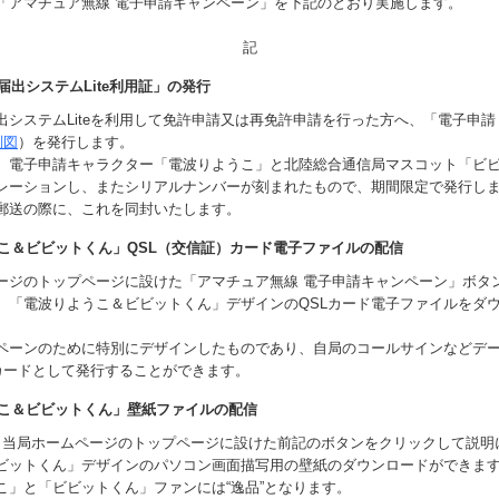
「アマチュア無線 電子申請キャンペーン」を下記のとおり実施します。
記
届出システムLite利用証」の発行
システムLiteを利用して免許申請又は再免許申請を行った方へ、「電子申請
別図
）を発行します。
電子申請キャラクター「電波りようこ」と北陸総合通信局マスコット「ビ
レーションし、またシリアルナンバーが刻まれたもので、期間限定で発行し
送の際に、これを同封いたします。
こ＆ビビットくん」QSL（交信証）カード電子ファイルの配信
ジのトップページに設けた「アマチュア無線 電子申請キャンペーン」ボタ
、「電波りようこ＆ビビットくん」デザインのQSLカード電子ファイルをダ
ーンのために特別にデザインしたものであり、自局のコールサインなどデ
Lカードとして発行することができます。
うこ＆ビビットくん」壁紙ファイルの配信
当局ホームページのトップページに設けた前記のボタンをクリックして説明
ビットくん」デザインのパソコン画面描写用の壁紙のダウンロードができま
」と「ビビットくん」ファンには“逸品”となります。