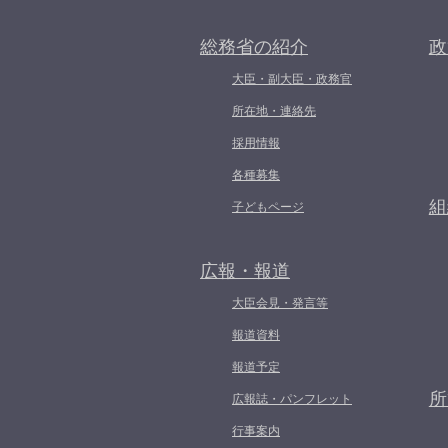
総務省の紹介
政
大臣・副大臣・政務官
所在地・連絡先
採用情報
各種募集
組
子どもページ
広報・報道
大臣会見・発言等
報道資料
報道予定
所
広報誌・パンフレット
行事案内