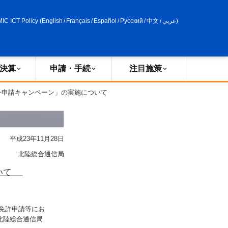
申請・手続
政策評価
MIC ICT Policy
(
English
/
Français
/
Español
/
Русский
/
中文
/
عربي
)
決算
申請・手続
注目施策
子申請キャンペーン」の実施について
平成23年11月28日
北陸総合通信局
ついて
免許申請等にお
北陸総合通信局