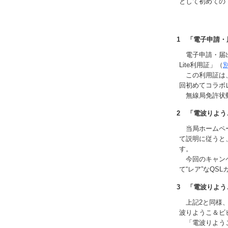
として初めての
1 「電子申請・
電子申請・届出
Lite利用証」（
この利用証は、
回初めてコラボ
無線局免許状郵
2 「電波りよう
当局ホームペー
て説明に従うと
す。
今回のキャンペ
て“レア”なQS
3 「電波りよ
上記2と同様、
波りようこ＆ビ
「電波りようこ