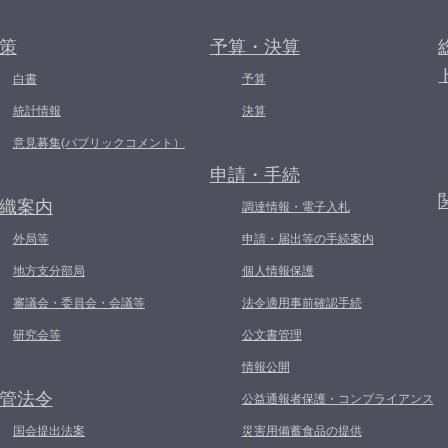
策
予算・決算
白書
予算
統計情報
決算
意見募集(パブリックコメント）
申請・手続
織案内
調達情報・電子入札
外局等
申請・届出等の手続案内
地方支分部局
個人情報保護
審議会・委員会・会議等
法令適用事前確認手続
研究会等
公文書管理
情報公開
管法令
公益通報者保護・コンプライアンス
国会提出法案
災害用備蓄食品の提供