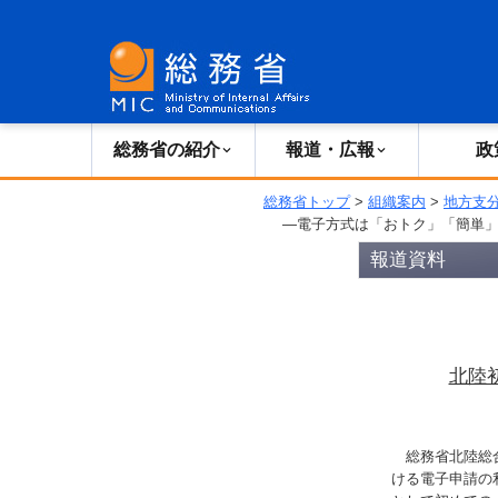
総務省の紹介
広報・報道
総務省の紹介
報道・広報
政
総務省トップ
>
組織案内
>
地方支
―電子方式は「おトク」「簡単」
報道資料
北陸
総務省北陸総合
ける電子申請の