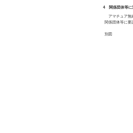
4 関係団体等
アマチュア無線
関係団体等に要
別図