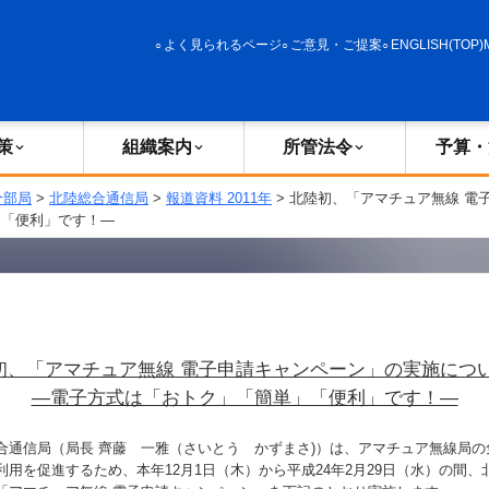
政策
組織案内
所管法令
予算・決算
よく見られるページ
ご意見・ご提案
ENGLISH(TOP)
策
組織案内
所管法令
予算・
分部局
>
北陸総合通信局
>
報道資料 2011年
> 北陸初、「アマチュア無線 電
「便利」です！―
初、「アマチュア無線 電子申請キャンペーン」の実施に
―電子方式は「おトク」「簡単」「便利」です！―
通信局（局長 齊藤 一雅（さいとう かずまさ)）は、アマチュア無線局の
利用を促進するため、本年12月1日（木）から平成24年2月29日（水）の間、