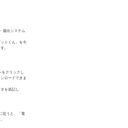
・届出システム
ビットくん」を今
ます。
ンをクリックし
ウンロードできま
ータを追記し
に従うと、「電
す。