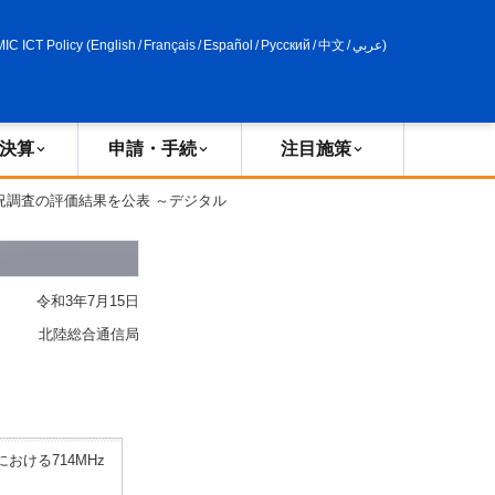
申請・手続
政策評価
MIC ICT Policy
(
English
/
Français
/
Español
/
Русский
/
中文
/
عربي
)
決算
申請・手続
注目施策
況調査の評価結果を公表 ～デジタル
令和3年7月15日
北陸総合通信局
ける714MHz