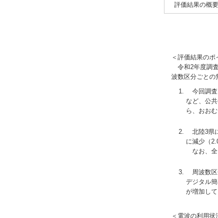
評価結果の概要
＜評価結果のポ
令和2年度調査
波数区分ごとの
今回調査を
など、公共
ら、おおむ
北陸3県に
に減少（2
なお、全国で
周波数区分
デジタル簡
が増加して
＜電波の利用状