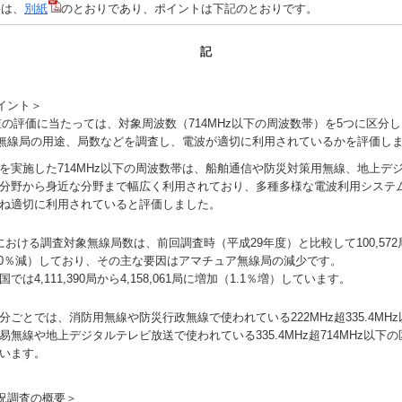
は、
別紙
のとおりであり、ポイントは下記のとおりです。
記
イント＞
の評価に当たっては、対象周波数（714MHz以下の周波数帯）を5つに区分
無線局の用途、局数などを調査し、電波が適切に利用されているかを評価し
実施した714MHz以下の周波数帯は、船舶通信や防災対策用無線、地上デ
分野から身近な分野まで幅広く利用されており、多種多様な電波利用システ
ね適切に利用されていると評価しました。
おける調査対象無線局数は、前回調査時（平成29年度）と比較して100,572局か
.0％減）しており、その主な要因はアマチュア無線局の減少です。
は4,111,390局から4,158,061局に増加（1.1％増）しています。
ごとでは、消防用無線や防災行政無線で使われている222MHz超335.4MH
易無線や地上デジタルテレビ放送で使われている335.4MHz超714MHz以下
います。
況調査の概要＞