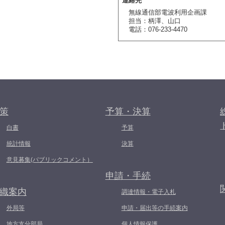
連絡先
無線通信部電波利用企画課
担当：柄澤、山口
電話：076-233-4470
策
予算・決算
白書
予算
統計情報
決算
意見募集(パブリックコメント）
申請・手続
織案内
調達情報・電子入札
外局等
申請・届出等の手続案内
地方支分部局
個人情報保護