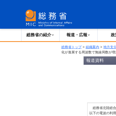
総務省の紹介
広報・報道
総務省の紹介
報道・広報
政
総務省トップ
>
組織案内
>
地方支
化が進展する周波数で無線局数が増
報道資料
総務省北陸総合通
以下の電波の利