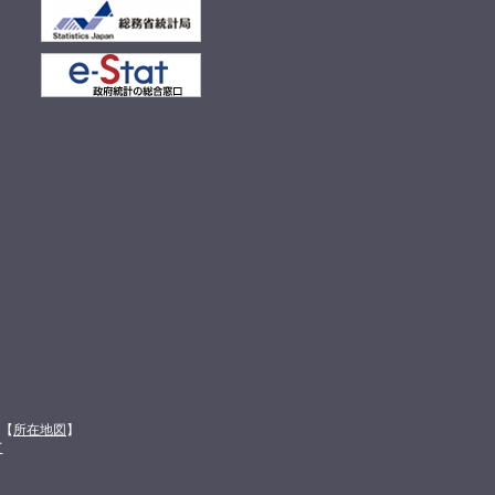
館【
所在地図
】
て