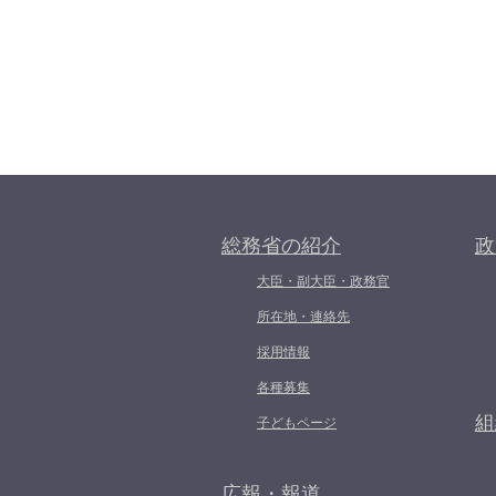
総務省の紹介
政
大臣・副大臣・政務官
所在地・連絡先
採用情報
各種募集
組
子どもページ
広報・報道