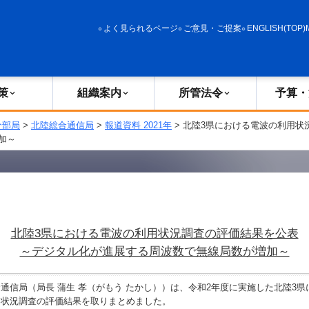
政策
組織案内
所管法令
予算・決算
よく見られるページ
ご意見・ご提案
ENGLISH(TOP)
策
組織案内
所管法令
予算・
分部局
>
北陸総合通信局
>
報道資料 2021年
> 北陸3県における電波の利用状
加～
北陸3県における電波の利用状況調査の評価結果を公表
～デジタル化が進展する周波数で無線局数が増加～
信局（局長 蒲生 孝（がもう たかし））は、令和2年度に実施した北陸3県にお
用状況調査の評価結果を取りまとめました。