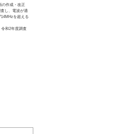
画の作成・改正
調査し、電波が適
14MHzを超える
超）。令和2年度調査