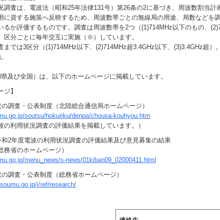
調査は、電波法（昭和25年法律131号）第26条の2に基づき、周波数割当計
用に資する施策へ反映するため、周波数帯ごとの無線局の用途、局数などを
るか評価するものです。調査は周波数帯を2つ（(1)714MHz以下のもの、(2)7
、区分ごとに毎年交互に実施（※）しています。
では3区分（(1)714MHz以下、(2)714MHz超3.4GHz以下、(3)3.4GHz
施。
3県及び全国）は、以下のホームページに掲載しています。
ージ】
況の調査・公表制度（北陸総合通信局ホームページ）
mu.go.jp/soutsu/hokuriku/denpa/chousa-kouhyou.htm
波の利用状況調査の評価結果を掲載しています。）
令和2年度電波の利用状況調査の評価結果及び意見募集の結果
総務省のホームページ）
umu.go.jp/menu_news/s-news/01kiban09_02000411.html
況の調査・公表制度（総務省ホームページ）
.soumu.go.jp/j/ref/research/