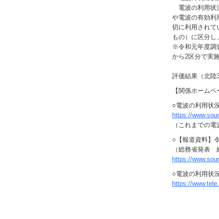
電波の利用状況
や電波の有効利
切に利用されてい
もの）に区分し
※令和元年度調査ま
から2区分で実
評価結果（北陸
【関係ホームペ
○電波の利用状
https://www.sou
（これまでの電
○【報道資料】
（総務省発表 
https://www.so
○電波の利用状
https://www.tele