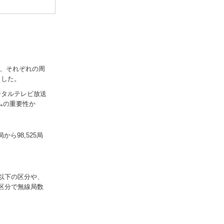
し、それぞれの周
ました。
ジタルテレビ放送
ムの重要性か
ら98,525局
z以下の区分や、
の区分で無線局数