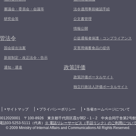
審議会・委員会・会議等
法令適用事前確認手続
研究会等
公文書管理
情報公開
管法令
公益通報者保護・コンプライアンス
国会提出法案
災害用備蓄食品の提供
新規制定・改正法令・告示
政策評価
通知・通達
政策評価ポータルサイト
独立行政法人評価ポータルサイト
サイトマップ
プライバシーポリシー
当省ホームページについて
0012020001 〒100-8926 東京都千代田区霞が関2－1－2 中央合同庁舎第2号
電話03-5253-5111（代表）
※ 電話リレーサービス（手話リンク）のご利用につい
© 2009 Ministry of Internal Affairs and Communications All Rights Reserved.