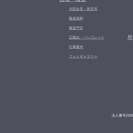
大臣会見・発言等
報道資料
報道予定
所
広報誌・パンフレット
行事案内
フォトギャラリー
法人番号200