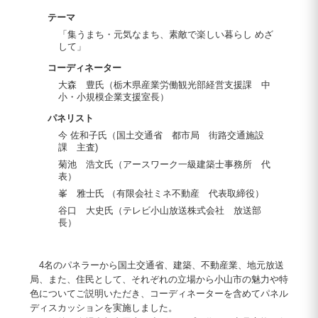
テーマ
「集うまち・元気なまち、素敵で楽しい暮らし めざ
して」
コーディネーター
大森 豊氏（栃木県産業労働観光部経営支援課 中
小・小規模企業支援室長）
パネリスト
今 佐和子氏（国土交通省 都市局 街路交通施設
課 主査)
菊池 浩文氏（アースワーク一級建築士事務所 代
表）
峯 雅士氏 （有限会社ミネ不動産 代表取締役）
谷口 大史氏（テレビ小山放送株式会社 放送部
長）
4名のパネラーから国土交通省、建築、不動産業、地元放送
局、また、住民として、それぞれの立場から小山市の魅力や特
色についてご説明いただき、コーディネーターを含めてパネル
ディスカッションを実施しました。