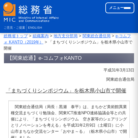
メニュー
ご意見・ご提案
ENGLISH
総務省トップ
>
組織案内
>
地方支分部局
>
関東総合通信局
>
e-コムフ
ォ KANTO（2019年）
> 「まちづくりシンポジウム」を栃木県小山市で
開催
【関東総通】e-コムフォKANTO
平成31年3月13日
関東総合通信局
「まちづくりシンポジウム」を栃木県小山市で開催
関東総合通信局（局長：黒瀬 泰平）は、まちかど美術館異業
種交流まちづくり勉強会、関東ICT推進NPO連絡協議会等との共
催により、「まちづくりシンポジウム 空き家等のシェアリング
とリノベーションを考える」を平成31年2月9日（土曜日）に小
山市まちなか交流センター「おやま～る」（栃木県小山市）で開
催しました。