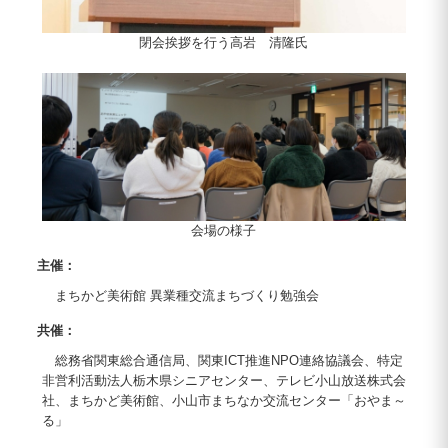
閉会挨拶を行う高岩 清隆氏
会場の様子
主催：
まちかど美術館 異業種交流まちづくり勉強会
共催：
総務省関東総合通信局、関東ICT推進NPO連絡協議会、特定
非営利活動法人栃木県シニアセンター、テレビ小山放送株式会
社、まちかど美術館、小山市まちなか交流センター「おやま～
る」