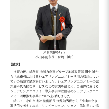
来賓挨拶を行う
小山市副市長 宮嶋 誠氏
【講演】
挨拶の後、総務省 地域力創造グループ地域政策課 田中 誠か
ら「総務省におけるシェアリングエコノミー活用の取組につい
て」の掲題で講演を行いました。シェアリングエコノミーの認
知度や代表的なサービスなどの実態を踏まえ、自治体における
シェアリングエコノミー導入事例や総務省のシェアリングエコ
ノミー活用推進事業について説明しました。
続いて、小山市 都市整備部長 淺見知秀氏から「小山の空き
家活用を考えてみる リノベーション、シェア、民泊等」の掲