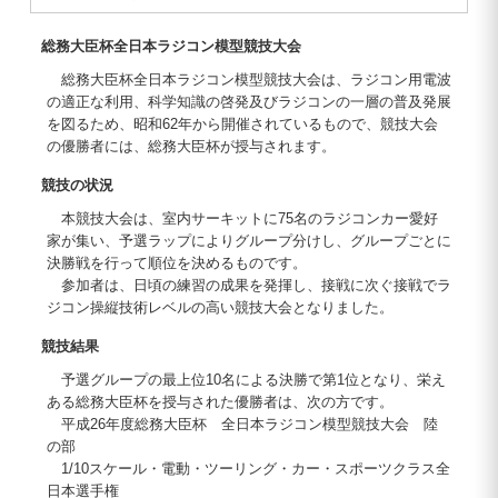
総務大臣杯全日本ラジコン模型競技大会
総務大臣杯全日本ラジコン模型競技大会は、ラジコン用電波
の適正な利用、科学知識の啓発及びラジコンの一層の普及発展
を図るため、昭和62年から開催されているもので、競技大会
の優勝者には、総務大臣杯が授与されます。
競技の状況
本競技大会は、室内サーキットに75名のラジコンカー愛好
家が集い、予選ラップによりグループ分けし、グループごとに
決勝戦を行って順位を決めるものです。
参加者は、日頃の練習の成果を発揮し、接戦に次ぐ接戦でラ
ジコン操縦技術レベルの高い競技大会となりました。
競技結果
予選グループの最上位10名による決勝で第1位となり、栄え
ある総務大臣杯を授与された優勝者は、次の方です。
平成26年度総務大臣杯 全日本ラジコン模型競技大会 陸
の部
1/10スケール・電動・ツーリング・カー・スポーツクラス全
日本選手権