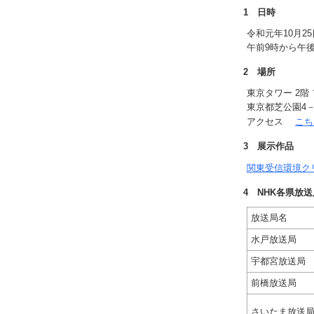
1 日時
令和元年10月2
午前9時から午後
2 場所
東京タワー 2
東京都芝公園4－
アクセス
こち
3 展示作品
関東受信環境ク
4 NHK各県放
放送局名
水戸放送局
宇都宮放送局
前橋放送局
さいたま放送