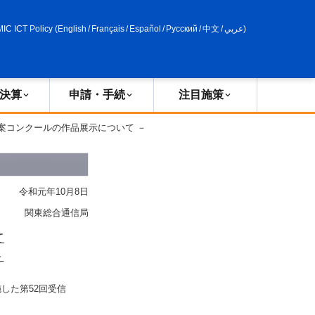
申請・手続
政策評価
MIC ICT Policy
(
English
/
Français
/
Español
/
Русский
/
中文
/
عربي
)
決算
申請・手続
注目施策
図案コンクールの作品展示について －
令和元年10月8日
関東総合通信局
て
－
した第52回受信