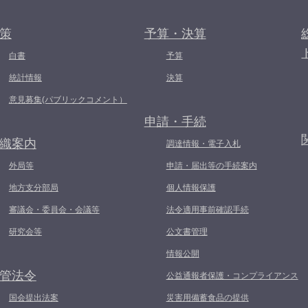
策
予算・決算
白書
予算
統計情報
決算
意見募集(パブリックコメント）
申請・手続
織案内
調達情報・電子入札
外局等
申請・届出等の手続案内
地方支分部局
個人情報保護
審議会・委員会・会議等
法令適用事前確認手続
研究会等
公文書管理
情報公開
管法令
公益通報者保護・コンプライアンス
国会提出法案
災害用備蓄食品の提供