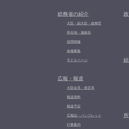
総務省の紹介
政
大臣・副大臣・政務官
所在地・連絡先
採用情報
各種募集
組
子どもページ
広報・報道
大臣会見・発言等
報道資料
報道予定
所
広報誌・パンフレット
行事案内