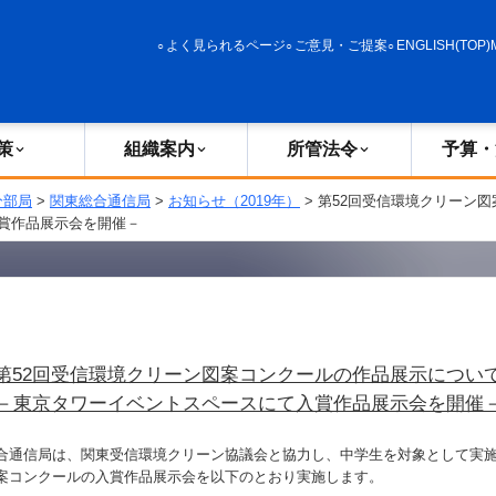
政策
組織案内
所管法令
予算・決算
よく見られるページ
ご意見・ご提案
ENGLISH(TOP)
策
組織案内
所管法令
予算・
分部局
>
関東総合通信局
>
お知らせ（2019年）
> 第52回受信環境クリーン
賞作品展示会を開催－
第52回受信環境クリーン図案コンクールの作品展示につい
－東京タワーイベントスペースにて入賞作品展示会を開催
通信局は、関東受信環境クリーン協議会と協力し、中学生を対象として実施
案コンクールの入賞作品展示会を以下のとおり実施します。