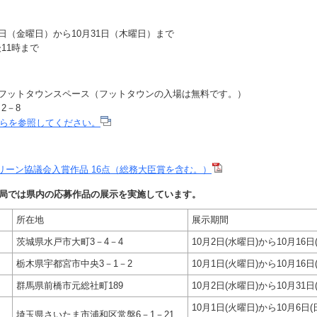
5日（金曜日）から10月31日（木曜日）まで
11時まで
階 フットタウンスペース（フットタウンの入場は無料です。）
2－8
らを参照してください。
リーン協議会入賞作品 16点（総務大臣賞を含む。）
送局では県内の応募作品の展示を実施しています。
所在地
展示期間
茨城県水戸市大町3－4－4
10月2日(水曜日)から10月16日
栃木県宇都宮市中央3－1－2
10月1日(火曜日)から10月16日
群馬県前橋市元総社町189
10月2日(水曜日)から10月31日
10月1日(火曜日)から10月6日(
局
埼玉県さいたま市浦和区常盤6－1－21