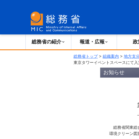
総務省の紹介
広報・報道
総務省の紹介
報道・広報
政
総務省トップ
>
組織案内
>
地方支
東京タワーイベントスペースにて入
お知らせ
総務省関東総合
環境クリーン図