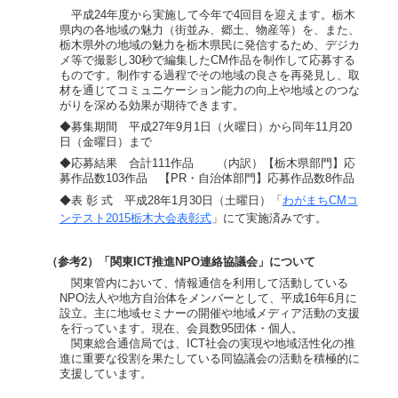
平成24年度から実施して今年で4回目を迎えます。栃木
県内の各地域の魅力（街並み、郷土、物産等）を、また、
栃木県外の地域の魅力を栃木県民に発信するため、デジカ
メ等で撮影し30秒で編集したCM作品を制作して応募する
ものです。制作する過程でその地域の良さを再発見し、取
材を通じてコミュニケーション能力の向上や地域とのつな
がりを深める効果が期待できます。
◆募集期間 平成27年9月1日（火曜日）から同年11月20
日（金曜日）まで
◆応募結果 合計111作品 （内訳）【栃木県部門】応
募作品数103作品 【PR・自治体部門】応募作品数8作品
◆表 彰 式 平成28年1月30日（土曜日）「
わがまちCMコ
ンテスト2015栃木大会表彰式
」にて実施済みです。
（参考2）「関東ICT推進NPO連絡協議会」について
関東管内において、情報通信を利用して活動している
NPO法人や地方自治体をメンバーとして、平成16年6月に
設立。主に地域セミナーの開催や地域メディア活動の支援
を行っています。現在、会員数95団体・個人。
関東総合通信局では、ICT社会の実現や地域活性化の推
進に重要な役割を果たしている同協議会の活動を積極的に
支援しています。