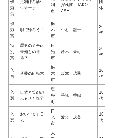
優
足利ほろ酔い
団
利
探検隊！TAKO-
秀
ウオーク
体
市
ASHI
賞
優
栃
20
秀
唄で帰ろう！
木
中村 龍一
代
賞
市
特
歴史のミチde
日
30
別
未知との遭
光
鈴木 栄司
代
賞
遇？
市
栃
入
10
慈愛の町栃木
木
坂本 瑞季
選
代
市
塩
入
自然と笑顔の
10
谷
手塚 香織
選
ふるさと塩谷
代
町
日
入
おいでませ日
10
光
渡邉 成美
選
光
代
市
大