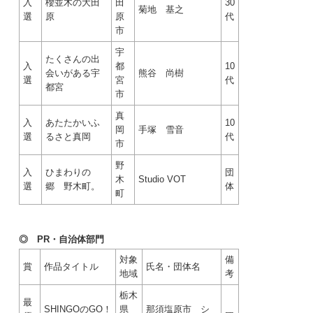
入
櫻並木の大田
田
30
菊地 基之
選
原
原
代
市
宇
たくさんの出
入
都
10
会いがある宇
熊谷 尚樹
選
宮
代
都宮
市
真
入
あたたかいふ
10
岡
手塚 雪音
選
るさと真岡
代
市
野
入
ひまわりの
団
木
Studio VOT
選
郷 野木町。
体
町
◎ PR・自治体部門
対象
備
賞
作品タイトル
氏名・団体名
地域
考
栃木
最
SHINGOのGO！
県
那須塩原市 シ