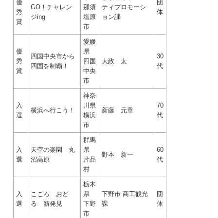
優
団
GO！チャレン
那須
ティプロモーシ
秀
体
ジing
塩原
ョン課
賞
市
愛媛
優
県
四国中央市から
30
秀
四国
大政 太
四国を制覇！
代
賞
中央
市
神奈
入
川県
70
横浜へ行こう！
新藤 元章
選
横浜
代
市
群馬
入
天空の楽園 丸
県
60
野本 新一
選
沼高原
片品
代
村
栃木
入
こころ おど
県
下野市 商工観光
団
選
る 新発見
下野
課
体
市