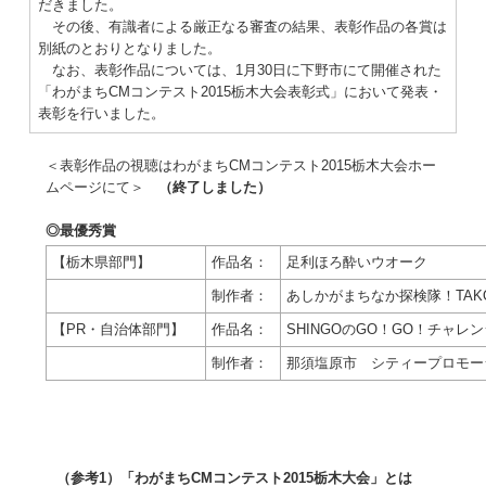
だきました。
その後、有識者による厳正なる審査の結果、表彰作品の各賞は
別紙のとおりとなりました。
なお、表彰作品については、1月30日に下野市にて開催された
「わがまちCMコンテスト2015栃木大会表彰式」において発表・
表彰を行いました。
＜表彰作品の視聴はわがまちCMコンテスト2015栃木大会ホー
ムページにて＞
（終了しました）
◎最優秀賞
【栃木県部門】
作品名：
足利ほろ酔いウオーク
制作者：
あしかがまちなか探検隊！TAK
【PR・自治体部門】
作品名：
SHINGOのGO！GO！チャレンジ
制作者：
那須塩原市 シティープロモー
（参考1）「わがまちCMコンテスト2015栃木大会」とは