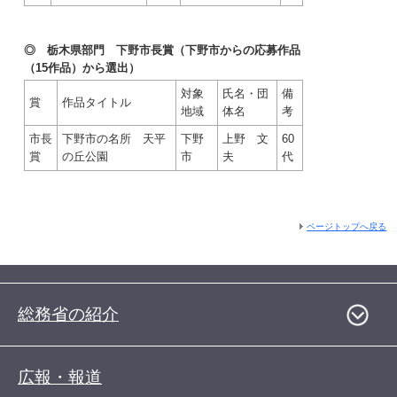
◎ 栃木県部門 下野市長賞（下野市からの応募作品
（15作品）から選出）
対象
氏名・団
備
賞
作品タイトル
地域
体名
考
市長
下野市の名所 天平
下野
上野 文
60
賞
の丘公園
市
夫
代
ページトップへ戻る
総務省の紹介
広報・報道