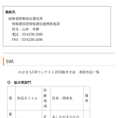
連絡先
総務省関東総合通信局
情報通信部情報通信連携推進課
担当：山本、本郷
電話：03-6238-1680
FAX：03-6238-1698
別紙
わがまちCMコンテスト2015栃木大会 表彰作品一覧
◎ 栃木県部門
対
象
備
賞
作品タイトル
氏名・団体名
地
考
域
最
足
あしかがまちなか