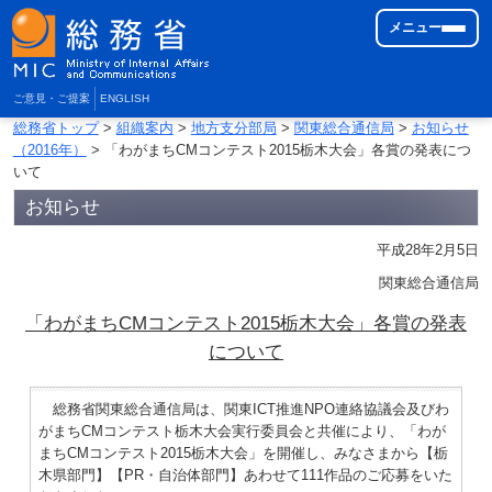
メニュー
ご意見・ご提案
ENGLISH
総務省トップ
>
組織案内
>
地方支分部局
>
関東総合通信局
>
お知らせ
（2016年）
> 「わがまちCMコンテスト2015栃木大会」各賞の発表につ
いて
お知らせ
平成28年2月5日
関東総合通信局
「わがまちCMコンテスト2015栃木大会」各賞の発表
について
総務省関東総合通信局は、関東ICT推進NPO連絡協議会及びわ
がまちCMコンテスト栃木大会実行委員会と共催により、「わが
まちCMコンテスト2015栃木大会」を開催し、みなさまから【栃
木県部門】【PR・自治体部門】あわせて111作品のご応募をいた