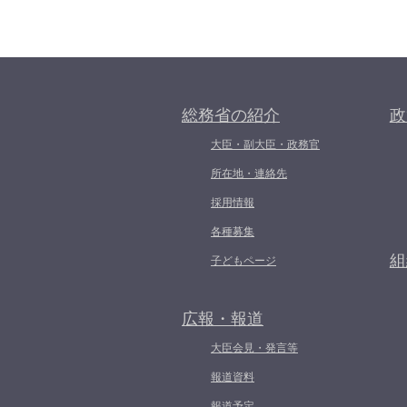
総務省の紹介
政
大臣・副大臣・政務官
所在地・連絡先
採用情報
各種募集
組
子どもページ
広報・報道
大臣会見・発言等
報道資料
報道予定