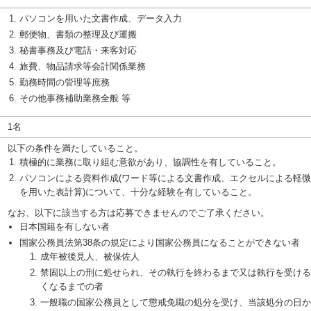
パソコンを用いた文書作成、データ入力
郵便物、書類の整理及び運搬
秘書事務及び電話・来客対応
旅費、物品請求等会計関係業務
勤務時間の管理等庶務
その他事務補助業務全般 等
1名
以下の条件を満たしていること。
積極的に業務に取り組む意欲があり、協調性を有していること。
パソコンによる資料作成(ワード等による文書作成、エクセルによる軽
を用いた表計算)について、十分な経験を有していること。
なお、以下に該当する方は応募できませんのでご了承ください。
日本国籍を有しない者
国家公務員法第38条の規定により国家公務員になることができない者
成年被後見人、被保佐人
禁固以上の刑に処せられ、その執行を終わるまで又は執行を受ける
くなるまでの者
一般職の国家公務員として懲戒免職の処分を受け、当該処分の日か