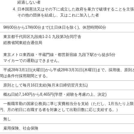
経過しない者
日本国憲法又はその下に成立した政府を暴力で破壊することを主張
その他の団体を結成し、又はこれに加入した者
9時00分から17時00分まで(土日休日を除く)。休憩時間60分
東京都千代田区九段南1-2-1 九段第3合同庁舎
総務省関東総合通信局
東京メトロ東西線・半蔵門線・都営新宿線 九段下駅から徒歩5分
マイカーでの通勤はできません。
平成28年3月1日(火曜日)から平成28年3月31日(木曜日)まで。採用後、原則
間は条件付採用期間とする。
原則として毎月16日支給(毎月末日締切翌月支払)
概ね日給7,140円から8,465円(学歴・経験を考慮の上、決定)
一般職常勤の国家公務員に準じ実費相当分を支給（ただし、1月当たり上限55
円、月の初日に在職する者を対象として出勤日数に応じ支給する。）
無し
雇用保険、社会保険