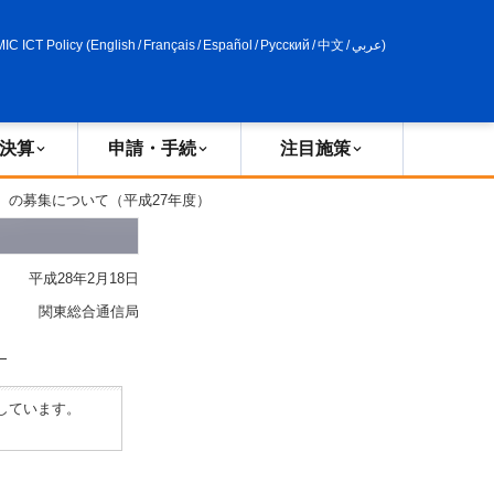
申請・手続
政策評価
MIC ICT Policy
(
English
/
Français
/
Español
/
Русский
/
中文
/
عربي
)
決算
申請・手続
注目施策
）の募集について（平成27年度）
平成28年2月18日
関東総合通信局
）
しています。