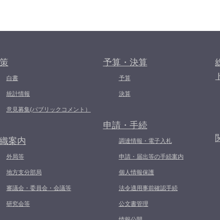
策
予算・決算
白書
予算
統計情報
決算
意見募集(パブリックコメント）
申請・手続
織案内
調達情報・電子入札
外局等
申請・届出等の手続案内
地方支分部局
個人情報保護
審議会・委員会・会議等
法令適用事前確認手続
研究会等
公文書管理
情報公開