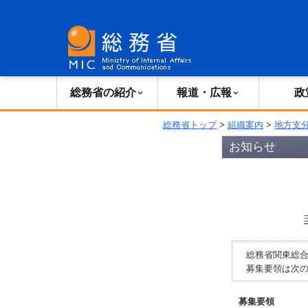
総務省の紹介
広報・報道
総務省の紹介
報道・広報
政
総務省トップ
>
組織案内
>
地方支
お知らせ
総務省関東総合
募集要領は次の
募集要領