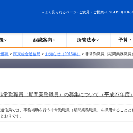
政策
組織案内
所管法令
予算・決算
よく見られるページ
ご意見・ご提案
ENGLISH(TOP)
策
組織案内
所管法令
予算・
分部局
>
関東総合通信局
>
お知らせ（2016年）
> 非常勤職員（期間業務職員
非常勤職員（期間業務職員）の募集について（平成27年度
通信局では、事務補助を行う非常勤職員（期間業務職員）を採用することと
とおりです。