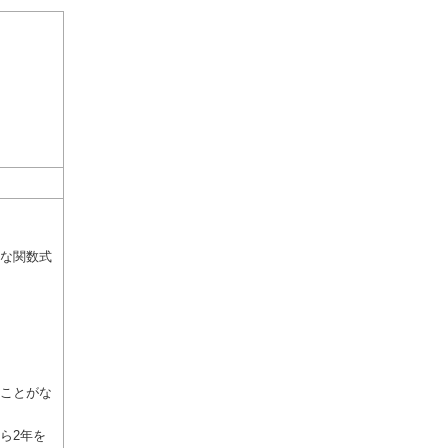
微な関数式
ことがな
ら2年を