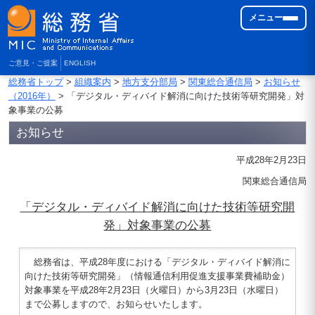
メニュー
ご意見・ご提案
ENGLISH
総務省トップ
>
組織案内
>
地方支分部局
>
関東総合通信局
>
お知らせ
（2016年）
> 「デジタル・ディバイド解消に向けた技術等研究開発」対
象事業の公募
お知らせ
平成28年2月23日
関東総合通信局
「デジタル・ディバイド解消に向けた技術等研究開
発」対象事業の公募
総務省は、平成28年度における「デジタル・ディバイド解消に
向けた技術等研究開発」（情報通信利用促進支援事業費補助金）
対象事業を平成28年2月23日（火曜日）から3月23日（水曜日）
まで公募しますので、お知らせいたします。