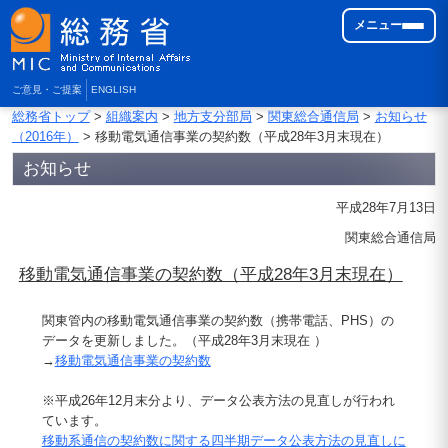
メニュー
ご意見・ご提案
ENGLISH
総務省トップ
>
組織案内
>
地方支分部局
>
関東総合通信局
>
お知らせ
（2016年）
> 移動電気通信事業の契約数（平成28年3月末現在）
お知らせ
平成28年7月13日
関東総合通信局
移動電気通信事業の契約数（平成28年3月末現在）
関東管内の移動電気通信事業の契約数（携帯電話、PHS）の
データを更新しました。（平成28年3月末現在 ）
→
移動電気通信事業の契約数
※平成26年12月末分より、データ公表方法の見直しが行われ
ています。
移動系通信の契約数に関する四半期データ公表方法の見直しに