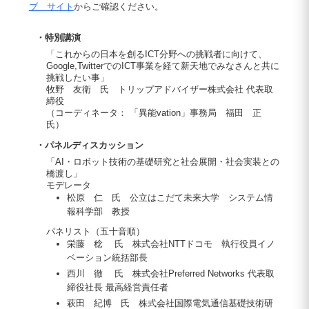
ブ サイト
からご確認ください。
・特別講演
「これからの日本を創るICT分野への挑戦者に向けて、
Google,TwitterでのICT事業を経て新天地でみなさんと共に
挑戦したい事」
牧野 友衛 氏 トリップアドバイザー株式会社 代表取
締役
（コーディネータ： 「異能vation」事務局 福田 正
氏）
・パネルディスカッション
「AI・ロボット技術の基礎研究と社会展開・社会実装との
橋渡し」
モデレータ
松原 仁 氏 公立はこだて未来大学 システム情
報科学部 教授
パネリスト（五十音順）
栄藤 稔 氏 株式会社NTTドコモ 執行役員イノ
ベーション統括部長
西川 徹 氏 株式会社Preferred Networks 代表取
締役社長 最高経営責任者
萩田 紀博 氏 株式会社国際電気通信基礎技術研