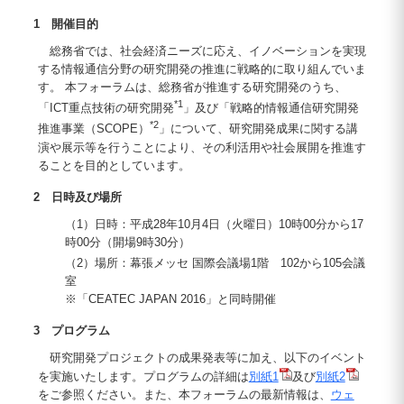
1 開催目的
総務省では、社会経済ニーズに応え、イノベーションを実現
する情報通信分野の研究開発の推進に戦略的に取り組んでいま
す。 本フォーラムは、総務省が推進する研究開発のうち、
*1
「ICT重点技術の研究開発
」及び「戦略的情報通信研究開発
*2
推進事業（SCOPE）
」について、研究開発成果に関する講
演や展示等を行うことにより、その利活用や社会展開を推進す
ることを目的としています。
2 日時及び場所
（1）日時：平成28年10月4日（火曜日）10時00分から17
時00分（開場9時30分）
（2）場所：幕張メッセ 国際会議場1階 102から105会議
室
※「CEATEC JAPAN 2016」と同時開催
3 プログラム
研究開発プロジェクトの成果発表等に加え、以下のイベント
を実施いたします。プログラムの詳細は
別紙1
及び
別紙2
をご参照ください。また、本フォーラムの最新情報は、
ウェ