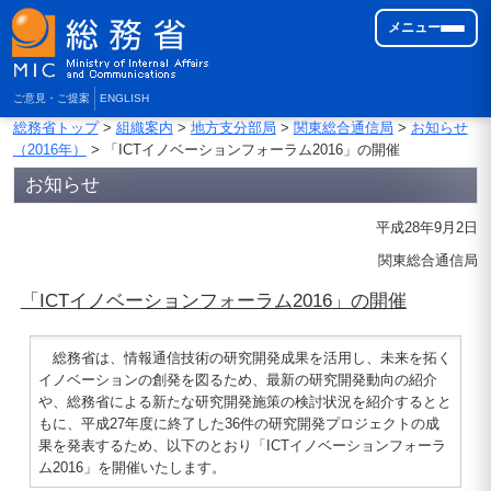
メニュー
ご意見・ご提案
ENGLISH
総務省トップ
>
組織案内
>
地方支分部局
>
関東総合通信局
>
お知らせ
（2016年）
> 「ICTイノベーションフォーラム2016」の開催
お知らせ
平成28年9月2日
関東総合通信局
「ICTイノベーションフォーラム2016」の開催
総務省は、情報通信技術の研究開発成果を活用し、未来を拓く
イノベーションの創発を図るため、最新の研究開発動向の紹介
や、総務省による新たな研究開発施策の検討状況を紹介するとと
もに、平成27年度に終了した36件の研究開発プロジェクトの成
果を発表するため、以下のとおり「ICTイノベーションフォーラ
ム2016」を開催いたします。