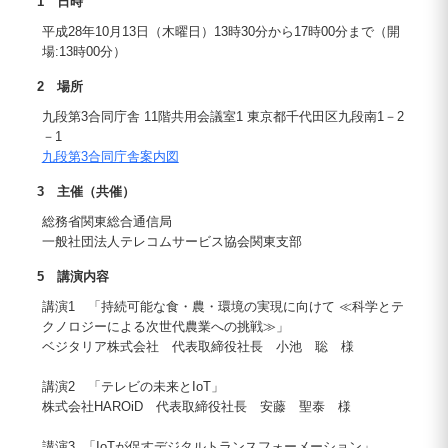
1 日時
平成28年10月13日（木曜日）13時30分から17時00分まで（開
場:13時00分）
2 場所
九段第3合同庁舎 11階共用会議室1 東京都千代田区九段南1－2
－1
九段第3合同庁舎案内図
3 主催（共催）
総務省関東総合通信局
一般社団法人テレコムサービス協会関東支部
5 講演内容
講演1 「持続可能な食・農・環境の実現に向けて ≪科学とテ
クノロジーによる次世代農業への挑戦≫」
ベジタリア株式会社 代表取締役社長 小池 聡 様
講演2 「テレビの未来とIoT」
株式会社HAROiD 代表取締役社長 安藤 聖泰 様
講演3 「IoTが促すデジタルトランスフォーメーション」