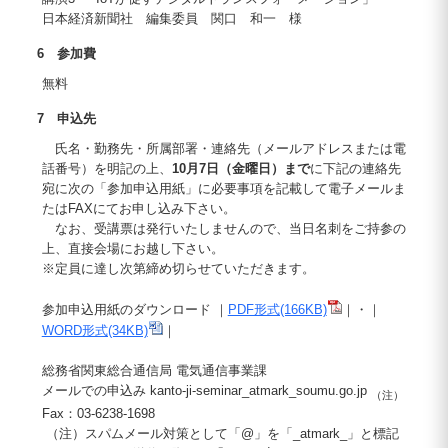
日本経済新聞社 編集委員 関口 和一 様
6 参加費
無料
7 申込先
氏名・勤務先・所属部署・連絡先（メールアドレスまたは電
話番号）を明記の上、
10月7日（金曜日）まで
に下記の連絡先
宛に次の「参加申込用紙」に必要事項を記載して電子メールま
たはFAXにてお申し込み下さい。
なお、受講票は発行いたしませんので、当日名刺をご持参の
上、直接会場にお越し下さい。
※定員に達し次第締め切らせていただきます。
参加申込用紙のダウンロード ｜
PDF形式(166KB)
｜・｜
WORD形式(34KB)
｜
総務省関東総合通信局 電気通信事業課
メールでの申込み kanto-ji-seminar_atmark_soumu.go.jp
（注）
Fax：03-6238-1698
（注）スパムメール対策として「@」を「_atmark_」と標記