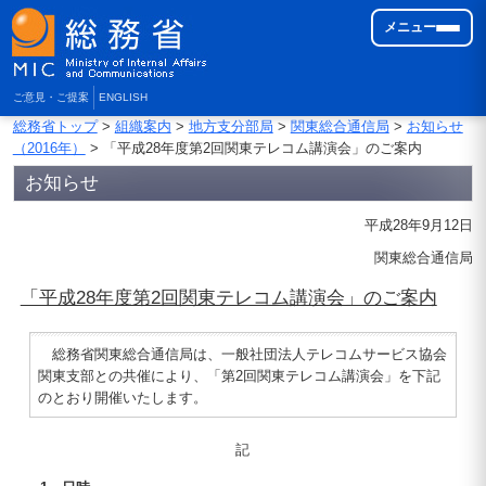
メニュー
ご意見・ご提案
ENGLISH
総務省トップ
>
組織案内
>
地方支分部局
>
関東総合通信局
>
お知らせ
（2016年）
> 「平成28年度第2回関東テレコム講演会」のご案内
お知らせ
平成28年9月12日
関東総合通信局
「平成28年度第2回関東テレコム講演会」のご案内
総務省関東総合通信局は、一般社団法人テレコムサービス協会
関東支部との共催により、「第2回関東テレコム講演会」を下記
のとおり開催いたします。
記