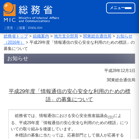
メニュー
ご意見・ご提案
ENGLISH
総務省トップ
>
組織案内
>
地方支分部局
>
関東総合通信局
>
お知らせ
（2016年）
> 平成29年度「情報通信の安心安全な利用のための標語」の
募集について
お知らせ
平成28年12月1日
関東総合通信局
平成29年度「情報通信の安心安全な利用のための標
語」の募集について
総務省では、情報通信における安心安全推進協議会
によ
(注)
る、平成29年度「情報通信の安心安全な利用のための標語」につ
いての取り組みを後援しています。
本標語の募集に当たっては、応募部門として個人が応募する