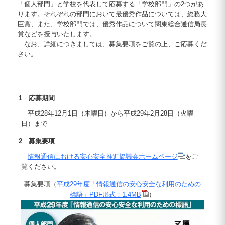
「個人部門」と学校を代表して応募する「学校部門」の2つがあ
ります。それぞれの部門において最優秀作品については、総務大
臣賞、また、学校部門では、優秀作品について関東総合通信局長
賞などを授与いたします。
なお、詳細につきましては、募集要項をご覧の上、ご応募くだ
さい。
1 応募期間
平成28年12月1日（木曜日）から平成29年2月28日（火曜
日）まで
2 募集要項
情報通信における安心安全推進協議会ホームページ
をご
覧ください。
募集要項（
平成29年度「情報通信の安心安全な利用のための
標語」PDF形式：1.4MB
）