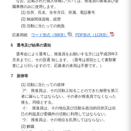
なお、記載された個人情報については、推進員の募集及び委
嘱事務のみに使用します。
(1) 住所、氏名、生年月日、所属、電話番号
(2) 無線関係資格、経歴
(3) 活動に当たっての抱負
応募用紙
ワード形式（36KB）
、
PDF形式（112KB）
6 選考及び結果の通知
選考会により選考し、推進員をお願いする方には平成29年3
月末までに、その旨通 知します。（選考は原則として書類審
査により行いますので、応募者の来局は不要です。）
7 規律等
(1) 活動に当たっての規律
ア: 推進員は、その活動上知ることのできた秘密を第三
者に漏らしてはならない。その者が推進員でなくなった
後も、同様とする。
イ: 推進員は、その地位及び活動を政治的目的又は自
己の利益及び委嘱外の活動に利用してはならない。
ウ: 推進員は、その地位を乱用してはならない。
(2) 解嘱