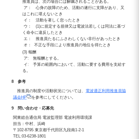
推進員は、次の場合には解嘱されることがある。
ア： 心身の故障のため、活動の遂行に支障があり、又
はこれに堪えないとき
イ： 活動を著しく怠ったとき
ウ： (1)に規定する規律又は電波法若しくは同法に基づ
く命令に違反したとき
エ： 推進員たるにふさわしくない非行があったとき
オ： 不正な手段により推進員の地位を得たとき
(3) 報酬
ア: 無報酬とする。
イ: 予算の範囲内において、活動に要する費用を支給す
る。
8 参考
推進員の制度や活動状況については、
電波適正利用推進員協
議会HP
を参考にしてください。
9 問い合わせ・応募先
関東総合通信局 電波監理部 電波利用環境課
担当：中村、浜崎
〒102-8795 東京都千代田区九段南1-2-1
TEL:03-6238-1801