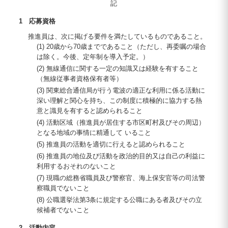
記
1 応募資格
推進員は、次に掲げる要件を満たしているものであること。
(1) 20歳から70歳までであること（ただし、再委嘱の場合
は除く。今後、定年制を導入予定。）
(2) 無線通信に関する一定の知識又は経験を有すること
（無線従事者資格保有者等）
(3) 関東総合通信局が行う電波の適正な利用に係る活動に
深い理解と関心を持ち、この制度に積極的に協力する熱
意と識見を有すると認められること
(4) 活動区域（推進員が居住する市区町村及びその周辺）
となる地域の事情に精通して いること
(5) 推進員の活動を適切に行えると認められること
(6) 推進員の地位及び活動を政治的目的又は自己の利益に
利用するおそれのないこと
(7) 現職の総務省職員及び警察官、海上保安官等の司法警
察職員でないこと
(8) 公職選挙法第3条に規定する公職にある者及びその立
候補者でないこと
2 活動内容