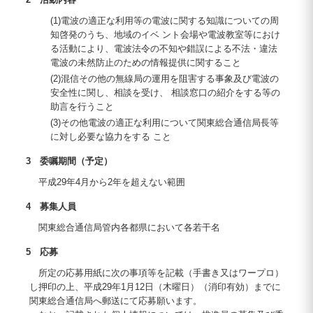
(1)電波の適正な利用等の電波に関する知識についての周
知啓発のうち、地域のイベ ント会場や電波教室等におけ
る活動により、電波法令の不知や錯誤による不法・違法
電波の未然防止のための情報提供に関すること
(2)混信その他の無線局の運用を阻害する事象及び電波の
安全性に関し、相談を受け、 相談窓口の紹介をする等の
助言を行うこと
(3)その他電波の適正な利用について関東総合通信局長等
に対し必要な協力をする こと
3 委嘱期間（予定）
平成29年4月から2年を超えない範囲
4 募集人員
関東総合通信局管内各都県において各若干名
5 応募
所定の応募用紙に次の事項等を記載（手書き又はワープロ）
し押印の上、平成29年1月12日（木曜日）（消印有効）までに
関東総合通信局へ郵送にて応募願います。