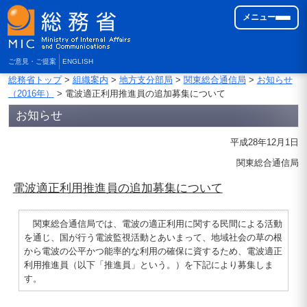
メニュー
ご意見・ご提案
ENGLISH
総務省トップ
>
組織案内
>
地方支分部局
>
関東総合通信局
>
お知らせ
（2016年）
> 電波適正利用推進員の追加募集について
お知らせ
平成28年12月1日
関東総合通信局
電波適正利用推進員の追加募集について
関東総合通信局では、電波の適正利用に関する民間による活動
を通じ、国が行う電波監視活動とあいまって、地域社会の草の根
から電波の公平かつ能率的な利用の確保に資するため、電波適正
利用推進員（以下「推進員」という。）を下記により募集しま
す。