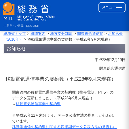
メニュー
ご意見・ご提案
ENGLISH
総務省トップ
>
組織案内
>
地方支分部局
>
関東総合通信局
>
お知らせ
（2016年）
> 移動電気通信事業の契約数（平成28年9月末現在）
お知らせ
平成28年12月19日
関東総合通信局
移動電気通信事業の契約数（平成28年9月末現在）
関東管内の移動電気通信事業の契約数（携帯電話、PHS）の
データを更新しました。（平成28年9月末現在 ）
→
移動電気通信事業の契約数
※平成26年12月末分より、データ公表方法の見直しが行われ
ています。
移動系通信の契約数に関する四半期データ公表方法の見直しに