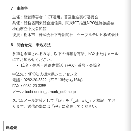
7 主催等
主催：聴覚障害者「ICT活用」普及推進実行委員会
共催：総務省関東総合通信局、関東ICT推進NPO連絡協議会、
小山市立中央公民館
後援：栃木市、株式会社下野新聞社、ケーブルテレビ株式会社
8 問合せ先、申込方法
参加を希望される方は、以下の情報を電話、FAXまたはメール
にてお知らせください。
氏名・住所・連絡先電話（FAX）番号・会場名
申込先：NPO法人栃木県シニアセンター
電話：0282-20-3322（平日13時から16時)
FAX：0282-20-3355
メール:tochi-senior_atmark_cc9.ne.jp
スパムメール対策として「@」を「_atmark_」と標記してお
ります。送信の際には「@」に変更してください。
連絡先