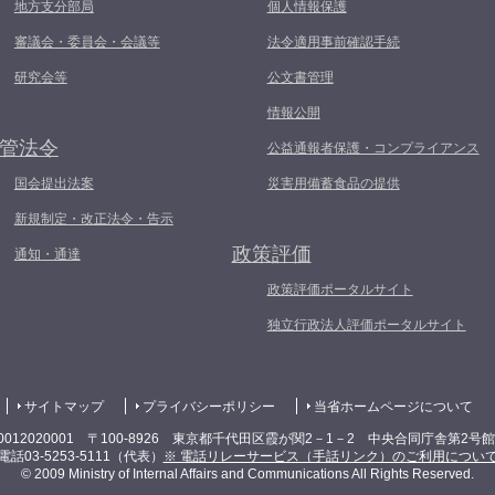
地方支分部局
個人情報保護
審議会・委員会・会議等
法令適用事前確認手続
研究会等
公文書管理
情報公開
管法令
公益通報者保護・コンプライアンス
国会提出法案
災害用備蓄食品の提供
新規制定・改正法令・告示
政策評価
通知・通達
政策評価ポータルサイト
独立行政法人評価ポータルサイト
サイトマップ
プライバシーポリシー
当省ホームページについて
0012020001 〒100-8926 東京都千代田区霞が関2－1－2 中央合同庁舎第2号
電話03-5253-5111（代表）
※ 電話リレーサービス（手話リンク）のご利用につい
© 2009 Ministry of Internal Affairs and Communications All Rights Reserved.