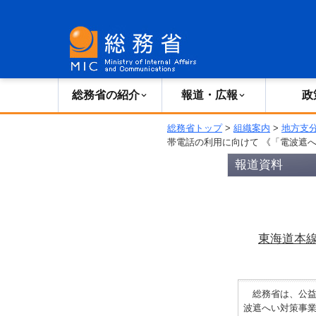
総務省の紹介
広報・報道
総務省の紹介
報道・広報
政
総務省トップ
>
組織案内
>
地方支
帯電話の利用に向けて 《「電波遮
報道資料
東海道本
総務省は、公益
波遮へい対策事業