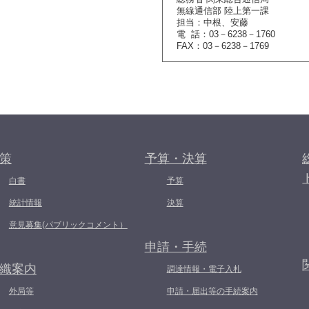
無線通信部 陸上第一課
担当：中根、安藤
電 話：03－6238－1760
FAX：03－6238－1769
策
予算・決算
白書
予算
統計情報
決算
意見募集(パブリックコメント）
申請・手続
織案内
調達情報・電子入札
外局等
申請・届出等の手続案内