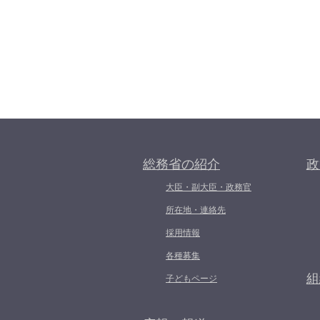
総務省の紹介
政
大臣・副大臣・政務官
所在地・連絡先
採用情報
各種募集
組
子どもページ