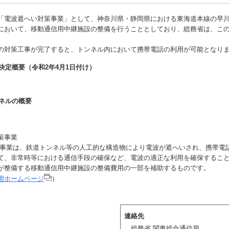
電波遮へい対策事業」として、神奈川県・静岡県における東海道本線の早
において、移動通信用中継施設の整備を行うこととしており、総務省は、こ
対策工事が完了すると、トンネル内において携帯電話の利用が可能となり
決定概要（令和2年4月1日付け）
ネルの概要
策事業
事業は、鉄道トンネル等の人工的な構造物により電波が遮へいされ、携帯電
て、非常時等における通信手段の確保など、電波の適正な利用を確保するこ
が整備する移動通信用中継施設の整備費用の一部を補助するものです。
用ホームページ
）
連絡先
総務省 関東総合通信局