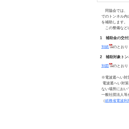
同協会では、「
でのトンネル内
を補助します。
この整備などの
1 補助金の交付
別紙
のとおり
2 補助対象トン
別図
のとおり
※電波遮へい対
電波遮へい対策
ない場所におい
一般社団法人等
（
総務省電波利