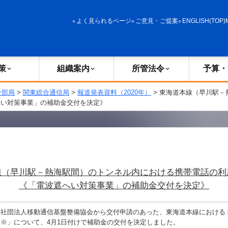
政策
組織案内
所管法令
予算・決算
よく見られるページ
ご意見・ご提案
ENGLISH(TOP)
策
組織案内
所管法令
予算・
分部局
>
関東総合通信局
>
報道発表資料（2020年）
> 東海道本線（早川駅
へい対策事業」の補助金交付を決定》
線（早川駅－熱海駅間）のトンネル内における携帯電話の利
《「電波遮へい対策事業」の補助金交付を決定》
社団法人移動通信基盤整備協会から交付申請のあった、東海道本線における
※」について、4月1日付けで補助金の交付を決定しました。