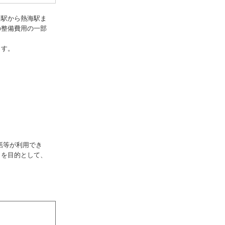
川駅から熱海駅ま
の整備費用の一部
ます。
話等が利用でき
とを目的として、