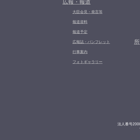
広報・報道
大臣会見・発言等
報道資料
報道予定
所
広報誌・パンフレット
行事案内
フォトギャラリー
法人番号200