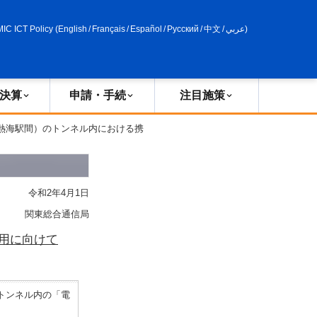
申請・手続
政策評価
MIC ICT Policy
(
English
/
Français
/
Español
/
Русский
/
中文
/
عربي
)
決算
申請・手続
注目施策
－熱海駅間）のトンネル内における携
令和2年4月1日
関東総合通信局
用に向けて
トンネル内の「電