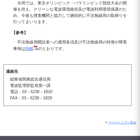
当局では、東京オリンピック・パラリンピック競技大会の開
催を控え、クリーンな電波環境維持及び電波利用環境保護のた
め、今後も捜査機関と協力して継続的に不法無線局の取締りを
行ってまいります。
【参考】
不法無線局開設者への適用条項及び不法無線局の特徴や障害
事例は
別紙
のとおりです。
連絡先
総務省関東総合通信局
電波監理部監視第一課
電話：03－6238－1810
FAX：03－6238－1829
ページトップへ戻る