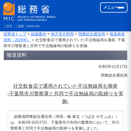
メニュー
ご意見・ご提案
ENGLISH
総務省トップ
>
組織案内
>
地方支分部局
>
関東総合通信局
>
報道発表
資料（2020年）
> 社交飲食店で運用されていた不法無線局を摘発 -千葉
県市川警察署と共同で不法無線局の取締りを実施-
報道資料
令和2年11月17日
関東総合通信局
社交飲食店で運用されていた不法無線局を摘発
-千葉県市川警察署と共同で不法無線局の取締りを実
施-
総務省関東総合通信局（局長：椿 泰文（つばき やすふみ））
は、令和2年10月27日、千葉県市川市内の繁華街において、市川
警察署と共同で不法無線局の取締りを実施しました。