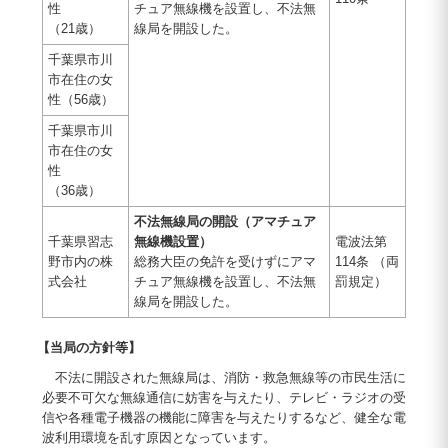
性
チュア無線機を設置し、不法無
（21歳）
線局を開設した。
千葉県市川
市在住の女
性（56歳）
千葉県市川
市在住の女
性
（36歳）
不法無線局の開設（アマチュア
千葉県習志
無線機設置）
電波法第
野市内の株
総務大臣の免許を受けずにアマ
114条 （両
式会社
チュア無線機を設置し、不法無
罰規定）
線局を開設した。
【当局の方針等】
不法に開設された無線局は、消防・救急無線等の市民生活に
必要不可欠な無線通信に妨害を与えたり、テレビ・ラジオの受
信や各種電子機器の機能に障害を与えたりするなど、健全な電
波利用環境を乱す原因となっています。