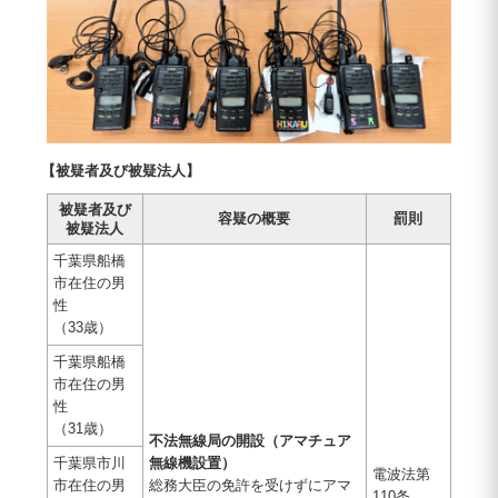
【被疑者及び被疑法人】
被疑者及び
容疑の概要
罰則
被疑法人
千葉県船橋
市在住の男
性
（33歳）
千葉県船橋
市在住の男
性
（31歳）
不法無線局の開設（アマチュア
千葉県市川
無線機設置）
電波法第
市在住の男
総務大臣の免許を受けずにアマ
110条