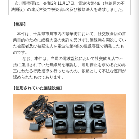
市川警察署は、令和2年11月17日、電波法第4条（無線局の不
法開設）の違反容疑で被疑者5名及び被疑法人を送致しました。
【概要】
本件は、千葉県市川市内の繁華街において、社交飲食店の営
業目的のために総務大臣の免許を受けずに無線局を開設してい
た被疑者及び被疑法人を電波法第4条の違反容疑で摘発したも
のです。
なお、本件は、当局の電波監視において社交飲食店で不
法に運用されていた無線局を確認し、運用停止を求めるため再
三にわたる行政指導を行ったものの、依然として不法な運用が
認められたものであります。
【使用されていた無線設備】