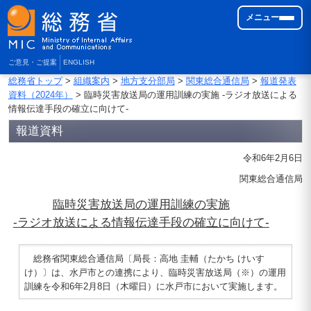
メニュー
ご意見・ご提案
ENGLISH
総務省トップ
>
組織案内
>
地方支分部局
>
関東総合通信局
>
報道発表
資料（2024年）
> 臨時災害放送局の運用訓練の実施 -ラジオ放送による
情報伝達手段の確立に向けて-
報道資料
令和6年2月6日
関東総合通信局
臨時災害放送局の運用訓練の実施
-ラジオ放送による情報伝達手段の確立に向けて-
総務省関東総合通信局〔局長：高地 圭輔（たかち けいす
け）〕は、水戸市との連携により、臨時災害放送局（※）の運用
訓練を令和6年2月8日（木曜日）に水戸市において実施します。