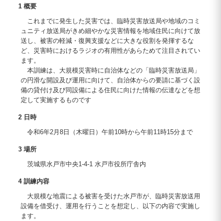
1 概要
これまでに発生した災害では、臨時災害放送局や地域のコミ
ュニティ放送局がきめ細やかな災害情報を地域住民に向けて放
送し、被害の軽減・復興支援などに大きな役割を発揮するな
ど、災害時におけるラジオの有用性があらためて注目されてい
ます。
本訓練は、大規模災害時に自治体などの「臨時災害放送局」
の円滑な開設及び運用に向けて、自治体からの要請に基づく設
備の貸付け及び同設備による住民に向けた情報の伝達などを想
定して実施するものです
2 日時
令和6年2月8日（木曜日）午前10時から午前11時15分まで
3 場所
茨城県水戸市中央1-4-1 水戸市役所庁舎内
4 訓練内容
大規模な地震による被害を受けた水戸市が、臨時災害放送用
設備を借受け、運用を行うことを想定し、以下の内容で実施し
ます。