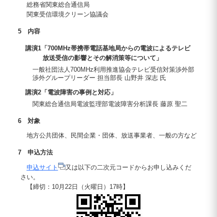
総務省関東総合通信局
関東受信環境クリーン協議会
5 内容
講演1「700MHz帯携帯電話基地局からの電波によるテレビ
放送受信の影響とその解消策等について」
一般社団法人700MHz利用推進協会テレビ受信対策渉外部
渉外グループリーダー 担当部長 山野井 深志 氏
講演2「電波障害の事例と対応」
関東総合通信局電波監理部電波障害分析課長 藤原 聖二
6 対象
地方公共団体、民間企業・団体、放送事業者、一般の方など
7 申込方法
申込サイト
又は以下の二次元コードからお申し込みくだ
さい。
【締切：10月22日（火曜日）17時】