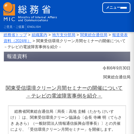
メニュー
ご意見・ご提案
ENGLISH
総務省トップ
>
組織案内
>
地方支分部局
>
関東総合通信局
>
報道発表
資料（2024年）
> 関東受信環境クリーン月間セミナーの開催について
－テレビの電波障害事例を紹介－
報道資料
令和6年9月30日
関東総合通信局
関東受信環境クリーン月間セミナーの開催について
－テレビの電波障害事例を紹介－
総務省関東総合通信局〔局長：高地 圭輔（たかち けいす
け）〕は、関東受信環境クリーン協議会〔会長 寺﨑 明（てらさ
き あきら）（一般財団法人情報通信振興会理事長）〕との共催
により、「受信環境クリーン月間セミナー」を開催します。