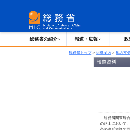
総務省の紹介
広報・報道
総務省の紹介
報道・広報
政
総務省トップ
>
組織案内
>
地方支
報道資料
総務省関東総合通
の路上において、
条の違反容疑で