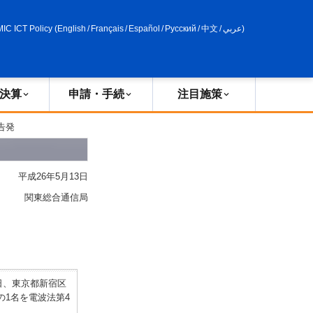
申請・手続
政策評価
MIC ICT Policy
(
English
/
Français
/
Español
/
Русский
/
中文
/
عربي
)
決算
申請・手続
注目施策
告発
平成26年5月13日
関東総合通信局
日、東京都新宿区
1名を電波法第4