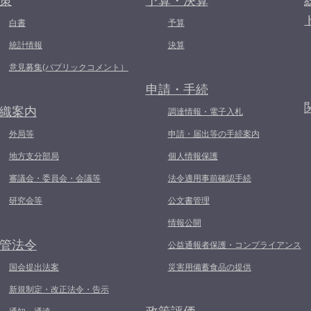
策
予算・決算
白書
予算
統計情報
決算
意見募集(パブリックコメント）
申請・手続
織案内
調達情報・電子入札
外局等
申請・届出等の手続案内
地方支分部局
個人情報保護
審議会・委員会・会議等
法令適用事前確認手続
研究会等
公文書管理
情報公開
管法令
公益通報者保護・コンプライアンス
国会提出法案
災害用備蓄食品の提供
新規制定・改正法令・告示