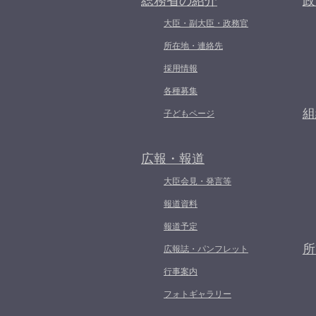
総務省の紹介
政
大臣・副大臣・政務官
所在地・連絡先
採用情報
各種募集
組
子どもページ
広報・報道
大臣会見・発言等
報道資料
報道予定
所
広報誌・パンフレット
行事案内
フォトギャラリー