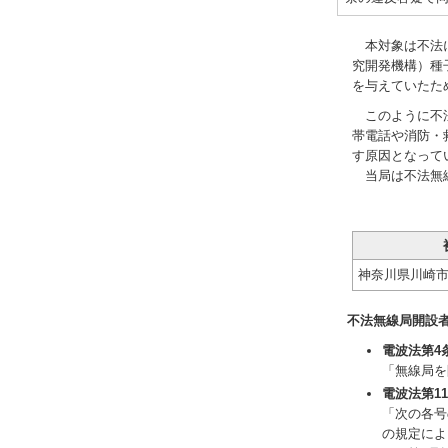
本対象は不法に
究開発機構）種
を与えていたた
このように不法
帯電話や消防・
す原因となって
当局は不法無線
神奈川県川崎市
不法無線局開設
電波法第4
「無線局を
電波法第1
「次の各号
の規定によ