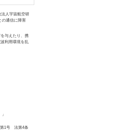
政法人宇宙航空研
との通信に障害
害を与えたり、携
電波利用環境を乱
）」
第1号 法第4条