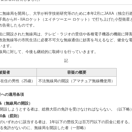
無線局を開局し、大学が科学技術研究等のために本年2月にJAXA（独立行
子島からH－IIAロケット（エイチツーエー ロケット）で打ち上げた小型衛星
め告発したものです。
に開設された無線局は、テレビ・ラジオの受信や各種電子機器の機能に障
救急無線等の市民生活に必要不可欠な無線通信に妨害を与えるなど、健全な
います。
局に対して、今後も継続的に取締りを行っていきます。
記
被疑者
容疑の概要
在住の男性（25歳）
不法無線局の開設（アマチュア無線機使用）
者への適用条項
条（無線局の開設）
開設しようとする者は、総務大臣の免許を受けなければならない。（以下略
10条（罰則）
のいずれかに該当する者は、1年以下の懲役又は百万円以下の罰金に処する。
る免許がないのに、無線局を開設した者（一部略）