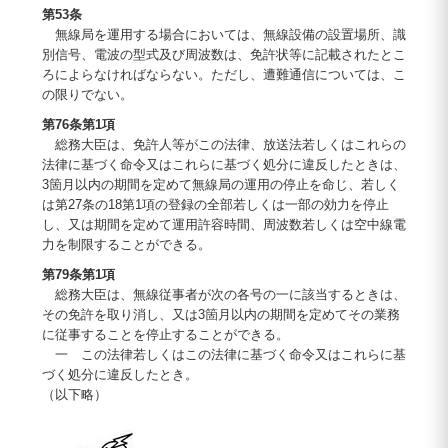
第53条
無線局を運用する場合においては、無線設備の設置場所、識
別信号、電波の型式及び周波数は、免許状等に記載されたとこ
ろによらなければならない。ただし、遭難通信については、こ
の限りでない。
第76条第1項
総務大臣は、免許人等がこの法律、放送法若しくはこれらの
法律に基づく命令又はこれらに基づく処分に違反したときは、
3箇月以内の期間を定めて無線局の運用の停止を命じ、若しく
は第27条の18第1項の登録の全部若しくは一部の効力を停止
し、又は期間を定めて運用許容時間、周波数若しくは空中線電
力を制限することができる。
第79条第1項
総務大臣は、無線従事者が次の各号の一に該当するときは、
その免許を取り消し、又は3箇月以内の期間を定めてその業務
に従事することを停止することができる。
一 この法律若しくはこの法律に基づく命令又はこれらに基
づく処分に違反したとき。
（以下略）