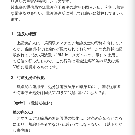
り違反の事実が発覚したものです。
関東総合通信局では電波利用秩序の維持を図るため、今後も着実
な電波監視を行い、電波法違反に対しては厳正に対処してまいり
ます。
1 違反の概要
上記免許人は、第四級アマチュア無線技士の資格を有してい
るが、当該資格では操作が認められておらず、かつ免許状に記
載されていない周波数（18MHz（メガヘルツ）帯）を使用し
て通信を行ったもので、この行為は電波法第39条の13及び第
53条に違反するものです。
2 行政処分の根拠
無線局の運用停止処分は電波法第76条第1項に、無線従事者
の従事停止処分は同法第79条第1項に基づくものです。
【参考】（電波法抜粋）
第39条の13
アマチュア無線局の無線設備の操作は、次条の定めるところ
により、無線従事者でなければ行ってはならない。（以下ただ
し書省略）