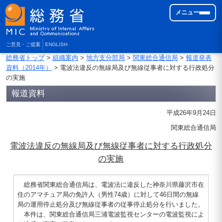
メニュー
ご意見・ご提案
ENGLISH
総務省トップ
>
組織案内
>
地方支分部局
>
関東総合通信局
>
報道発表
資料（2014年）
> 電波法違反の無線局及び無線従事者に対する行政処分
の実施
報道資料
平成26年9月24日
関東総合通信局
電波法違反の無線局及び無線従事者に対する行政処分
の実施
総務省関東総合通信局は、電波法に違反した神奈川県藤沢市在
住のアマチュア局の免許人（男性74歳）に対して46日間の無線
局の運用停止処分及び無線従事者の従事停止処分を行いました。
本件は、関東総合通信局三浦電波監視センターの電波監視によ