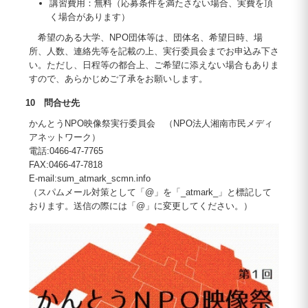
講習費用：無料（応募条件を満たさない場合、実費を頂
く場合があります）
希望のある大学、NPO団体等は、団体名、希望日時、場
所、人数、連絡先等を記載の上、実行委員会までお申込み下さ
い。ただし、日程等の都合上、ご希望に添えない場合もありま
すので、あらかじめご了承をお願いします。
10 問合せ先
かんとうNPO映像祭実行委員会 （NPO法人湘南市民メディ
アネットワーク）
電話:0466-47-7765
FAX:0466-47-7818
E-mail:sum_atmark_scmn.info
（スパムメール対策として「@」を「_atmark_」と標記して
おります。送信の際には「@」に変更してください。）