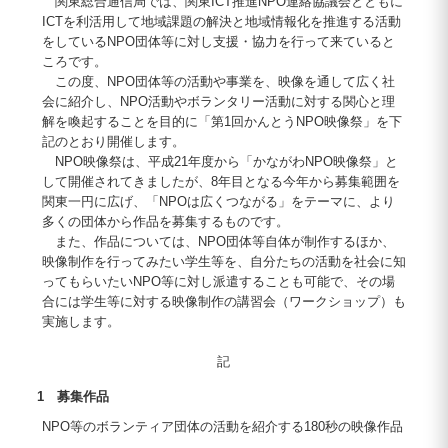
関東総合通信局では、関東ICT推進NPO連絡協議会とともに
ICTを利活用して地域課題の解決と地域情報化を推進する活動
をしているNPO団体等に対し支援・協力を行って来ていると
ころです。
この度、NPO団体等の活動や事業を、映像を通して広く社
会に紹介し、NPO活動やボランタリー活動に対する関心と理
解を喚起することを目的に「第1回かんとうNPO映像祭」を下
記のとおり開催します。
NPO映像祭は、平成21年度から「かながわNPO映像祭」と
して開催されてきましたが、8年目となる今年から募集範囲を
関東一円に広げ、「NPOは広くつながる」をテーマに、より
多くの団体から作品を募集するものです。
また、作品については、NPO団体等自体が制作するほか、
映像制作を行ってみたい学生等を、自分たちの活動を社会に知
ってもらいたいNPO等に対し派遣することも可能で、その場
合には学生等に対する映像制作の講習会（ワークショップ）も
実施します。
記
1 募集作品
NPO等のボランティア団体の活動を紹介する180秒の映像作品