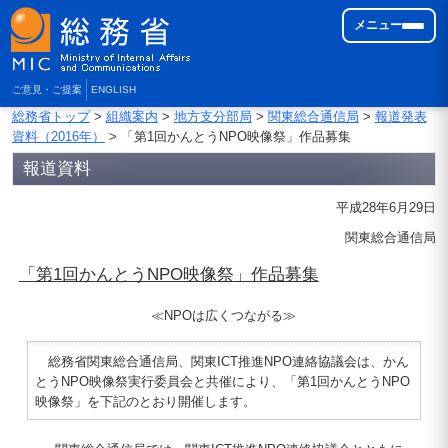
メニュー
ご意見・ご提案
ENGLISH
総務省トップ
>
組織案内
>
地方支分部局
>
関東総合通信局
>
報道発表
資料（2016年）
> 「第1回かんとうNPO映像祭」作品募集
報道資料
平成28年6月29日
関東総合通信局
「第1回かんとうNPO映像祭」作品募集
≪NPOは広くつながる≫
総務省関東総合通信局、関東ICT推進NPO連絡協議会は、かん
とうNPO映像祭実行委員会と共催により、「第1回かんとうNPO
映像祭」を下記のとおり開催します。