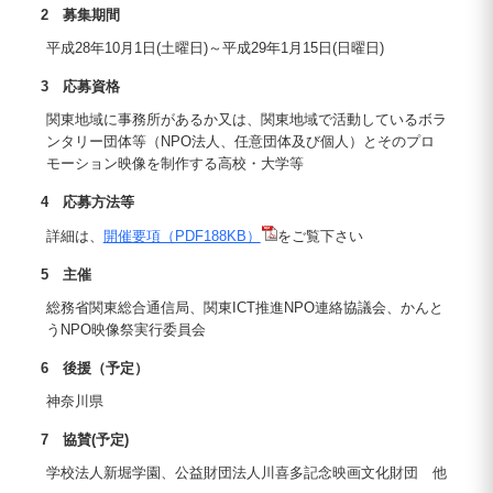
2 募集期間
平成28年10月1日(土曜日)～平成29年1月15日(日曜日)
3 応募資格
関東地域に事務所があるか又は、関東地域で活動しているボラ
ンタリー団体等（NPO法人、任意団体及び個人）とそのプロ
モーション映像を制作する高校・大学等
4 応募方法等
詳細は、
開催要項（PDF188KB）
をご覧下さい
5 主催
総務省関東総合通信局、関東ICT推進NPO連絡協議会、かんと
うNPO映像祭実行委員会
6 後援（予定）
神奈川県
7 協賛(予定)
学校法人新堀学園、公益財団法人川喜多記念映画文化財団 他