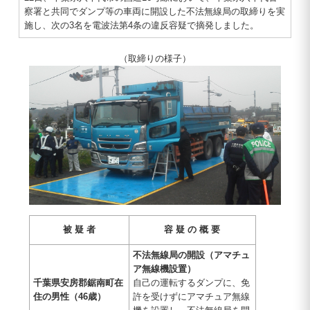
察署と共同でダンプ等の車両に開設した不法無線局の取締りを実
施し、次の3名を電波法第4条の違反容疑で摘発しました。
（取締りの様子）
被 疑 者
容 疑 の 概 要
不法無線局の開設（アマチュ
ア無線機設置）
千葉県安房郡鋸南町在
自己の運転するダンプに、免
住の男性（46歳）
許を受けずにアマチュア無線