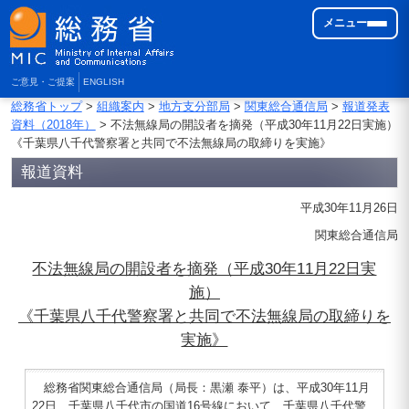
メニュー
ご意見・ご提案
ENGLISH
総務省トップ
>
組織案内
>
地方支分部局
>
関東総合通信局
>
報道発表
資料（2018年）
> 不法無線局の開設者を摘発（平成30年11月22日実施）
《千葉県八千代警察署と共同で不法無線局の取締りを実施》
報道資料
平成30年11月26日
関東総合通信局
不法無線局の開設者を摘発（平成30年11月22日実
施）
《千葉県八千代警察署と共同で不法無線局の取締りを
実施》
総務省関東総合通信局（局長：黒瀬 泰平）は、平成30年11月
22日、千葉県八千代市の国道16号線において、千葉県八千代警