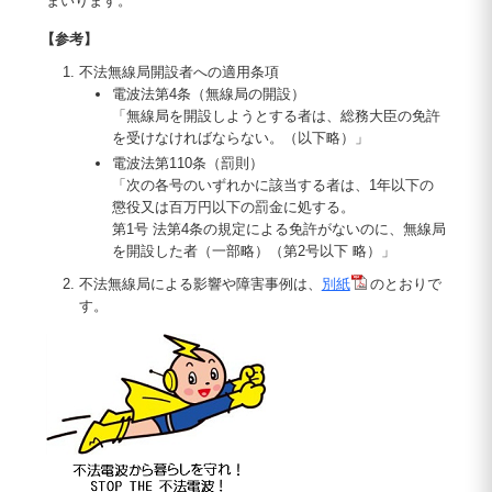
まいります。
【参考】
不法無線局開設者への適用条項
電波法第4条（無線局の開設）
「無線局を開設しようとする者は、総務大臣の免許
を受けなければならない。（以下略）」
電波法第110条（罰則）
「次の各号のいずれかに該当する者は、1年以下の
懲役又は百万円以下の罰金に処する。
第1号 法第4条の規定による免許がないのに、無線局
を開設した者（一部略）（第2号以下 略）」
不法無線局による影響や障害事例は、
別紙
のとおりで
す。