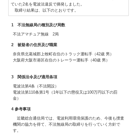
ていた2名を電波法違反で摘発しました。
取締り結果は、以下のとおりです。
1 不法無線局の種別及び局数
不法アマチュア無線 2局
2 被疑者の住所及び職業
奈良県北葛城郡上牧町在住のトラック運転手（42歳 男）
大阪府大阪市港区在住のトレーラー運転手（40歳 男）
3 関係法令及び適用条項
電波法第4条（不法開設）
電波法第110条第1号（1年以下の懲役又は100万円以下の罰
金）
4 参考事項
近畿総合通信局では、電波利用環境保護のため、今後も捜査
機関の協力を得て、不法無線局の取締りを行っていく方針で
す。