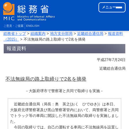
メニュー
ご意見・ご提案
ENGLISH
総務省トップ
>
組織案内
>
地方支分部局
>
近畿総合通信局
>
報道資料
（2015）
> 不法無線局の路上取締りで2名を摘発
報道資料
平成27年7月24日
近畿総合通信局
不法無線局の路上取締りで2名を摘発
－大阪府堺市で警察署と共同で取締りを実施－
近畿総合通信局（局長：奥 英之(おく ひでゆき)）は本日、
大阪府北堺警察署及び黒山警察署管内において、両警察署と共同
でトラック等の車両に開設した不法無線局の取締りを実施しまし
た。
今回の取締りでは、自己の運転する車両に不法無線局を設置し