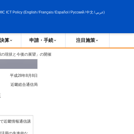
申請・手続
政策評価
MIC ICT Policy
(
English
/
Français
/
Español
/
Русский
/
中文
/
عربي
)
決算
申請・手続
注目施策
活用の現状と今後の展望」の開催
平成28年8月8日
近畿総合通信局
催
で近畿情報通信講
利活用の先進的な