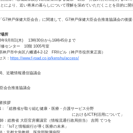
ことにより、近い将来の暮らしについて理解を深めていただくことを目的に開
「G7神戸保健大臣会合」に関連して、G7神戸保健大臣会合推進協議会の後援
び場所
年9月8日(木) 13時30分から16時45分まで
修センター 10階 1005号室
央区八幡通4-2-12 FRIIビル（神戸市役所東正面）
ス：
https://www.f-road.co.jp/kenshu/access/
局、近畿情報通信協議会
臣会合推進協議会
催者挨拶
演1：「総務省が取り組む健康・医療・介護サービス分野
けるICT利活用について」
省 大臣官房審議官（情報流通行政局担当） 吉岡 てつを
演2：「IoTと情報銀行が導く医療の未来」
大学教授 医学部附属病院