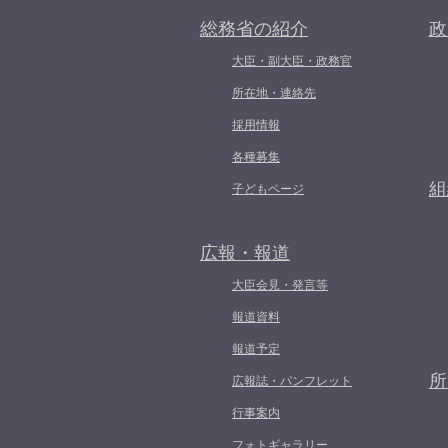
総務省の紹介
政
大臣・副大臣・政務官
所在地・連絡先
採用情報
各種募集
組
子どもページ
広報・報道
大臣会見・発言等
報道資料
報道予定
所
広報誌・パンフレット
行事案内
フォトギャラリー