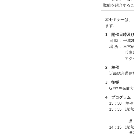
取組を紹介する
本セミナーは、
ます。
1 開催日時及
日 時： 平成28
場 所： 三宮研
兵庫県神戸市中
アクセ
2 主催
近畿総合通信
3 後援
G7神戸保健大
4 プログラム
13：30 主
13：35 講
にお
講 師：総務
14：15 講
講師：京都