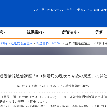
政策
組織案内
所管法令
予算・決算
よく見られるページ
ご意見・ご提案
ENGLISH(TOP)
策
組織案内
所管法令
予算・
分部局
>
近畿総合通信局
>
報道資料（2016）
> 近畿情報通信講座「ICT利
近畿情報通信講座「ICT利活用の現状と今後の展望」の開
－ICTによる便利で安心して暮らせる環境整備に向けて－
（局長：関 啓一郎（せき けいいちろう））は、近畿情報通信協議会と共催
の現状と今後の展望」を開催します。
自治体、地域団体及び民間企業による健康・医療・介護の分野におけるICT