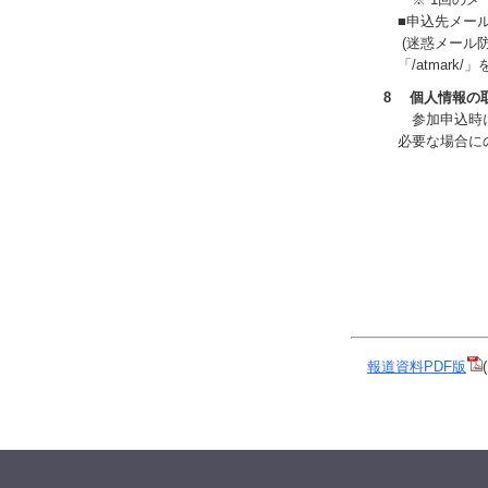
■申込先メールアドレス
(迷惑メール防止
「/atmark
8 個人情報の
参加申込時にい
必要な場合にの
報道資料PDF版