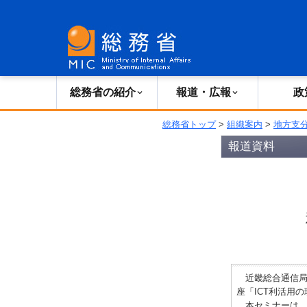
総務省の紹介
広報・報道
総務省の紹介
報道・広報
政
総務省トップ
>
組織案内
>
地方支
報道資料
近畿総合通信局
座「ICT利活用
本セミナーは、