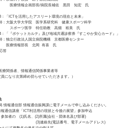
画部長/病院長補佐 黒田 知宏 氏
休憩
3：「ICTを活用したアスリート環境の現在と未来」
学大学院 医学系研究科 健康スポーツ科学
医学 特任助教 高畑 裕美 氏
演4：「『ポケットカルテ』及び地域共通診察券『すこやか安心カード』」
行政法人国立病院機構 京都医療センター
部長 北岡 有喜 氏
応答
療関係者、情報通信関係事業者等
定員になり次第締め切らせていただきます。）
法
 情報通信部 情報通信振興課に電子メールで申し込みください。
報通信講座「ICT利活用の現状と今後の展望」参加申込
加者の (1)氏名、(2)所属(会社・団体名及び部署)
絡先(電話番号、電子メールアドレス)
ルにて複数名の連名での申込可。