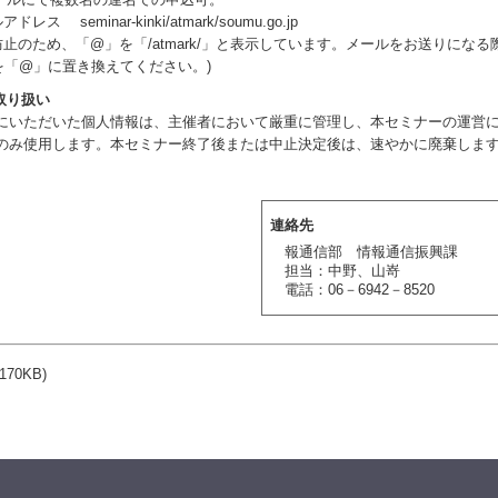
 seminar-kinki/atmark/soumu.go.jp
のため、「@」を「/atmark/」と表示しています。メールをお送りになる
/」を「@」に置き換えてください。)
取り扱い
ただいた個人情報は、主催者において厳重に管理し、本セミナーの運営
み使用します。本セミナー終了後または中止決定後は、速やかに廃棄しま
連絡先
報通信部 情報通信振興課
担当：中野、山嵜
電話：06－6942－8520
(170KB)