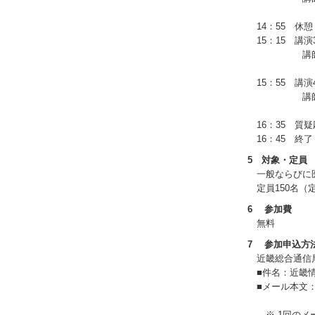
医療情報企
14：55 
15：15 講演
講師：大阪大
スポーツ
15：55 講
講師：独立
医療情報
16：35 質疑
16：45 終了
5 対象・定員
一般ならびに医
定員150名（
6 参加費
無料
7 参加申込方
近畿総合通信局
■件名：近畿情
■メール本文：参
(3)連
※ 1回のメー