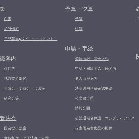
策
予算・決算
白書
予算
統計情報
決算
意見募集(パブリックコメント）
申請・手続
織案内
調達情報・電子入札
外局等
申請・届出等の手続案内
地方支分部局
個人情報保護
審議会・委員会・会議等
法令適用事前確認手続
研究会等
公文書管理
情報公開
管法令
公益通報者保護・コンプライアンス
国会提出法案
災害用備蓄食品の提供
新規制定・改正法令・告示