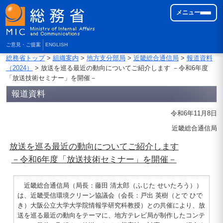
メニュー
ご意見・ご提案
ENGLISH
総務省トップ
>
組織案内
>
地方支分部局
>
近畿総合通信局
>
報道資料
（2024）
> 放送を巡る最近の動向についてご紹介します －令和6年度
「放送技術セミナー」を開催－
報道資料
令和6年11月8日
近畿総合通信局
放送を巡る最近の動向についてご紹介します
－令和6年度「放送技術セミナー」を開催－
近畿総合通信局（局長：藤田 清太郎（ふじた せいたろう））
は、近畿受信環境クリーン協議会（会長：戸出 英樹（とで ひで
き）大阪公立大学大学院情報学研究科教授）との共催により、放
送を巡る最近の動向をテーマに、地方テレビ局が制作したコンテ