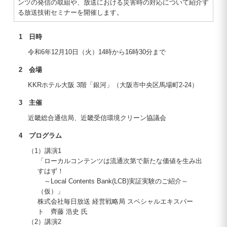
ンツの発信の取組や、放送における災害時の対応について紹介す
る放送技術セミナーを開催します。
1 日時
令和6年12月10日（火）14時から16時30分まで
2 会場
KKRホテル大阪 3階「銀河」（大阪市中央区馬場町2-24）
3 主催
近畿総合通信局、近畿受信環境クリーン協議会
4 プログラム
（1）講演1
「ローカルコンテンツは流通次第で新たな価値を生み出
すはず！
～Local Contents Bank(LCB)実証実験のご紹介～
（仮）」
株式会社毎日放送 経営戦略局 スペシャルエキスパー
ト 齊藤 浩史 氏
（2）講演2