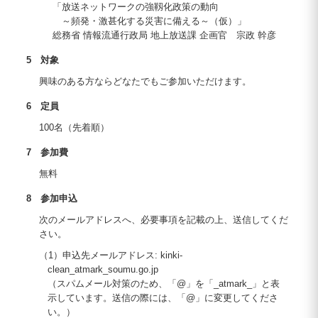
「放送ネットワークの強靱化政策の動向
～頻発・激甚化する災害に備える～（仮）」
総務省 情報流通行政局 地上放送課 企画官 宗政 幹彦
5 対象
興味のある方ならどなたでもご参加いただけます。
6 定員
100名（先着順）
7 参加費
無料
8 参加申込
次のメールアドレスへ、必要事項を記載の上、送信してくだ
さい。
（1）申込先メールアドレス: kinki-
clean_atmark_soumu.go.jp
（スパムメール対策のため、「@」を「_atmark_」と表
示しています。送信の際には、「@」に変更してくださ
い。）