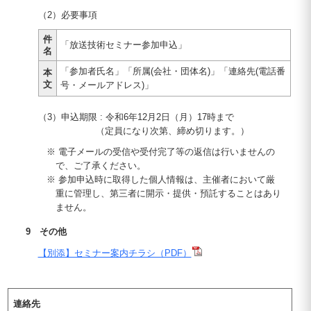
（2）必要事項
件
「放送技術セミナー参加申込」
名
「参加者氏名」「所属(会社・団体名)」「連絡先(電話番
本
文
号・メールアドレス)」
（3）申込期限 : 令和6年12月2日（月）17時まで
（定員になり次第、締め切ります。）
※ 電子メールの受信や受付完了等の返信は行いませんの
で、ご了承ください。
※ 参加申込時に取得した個人情報は、主催者において厳
重に管理し、第三者に開示・提供・預託することはあり
ません。
9 その他
【別添】セミナー案内チラシ（PDF）
連絡先