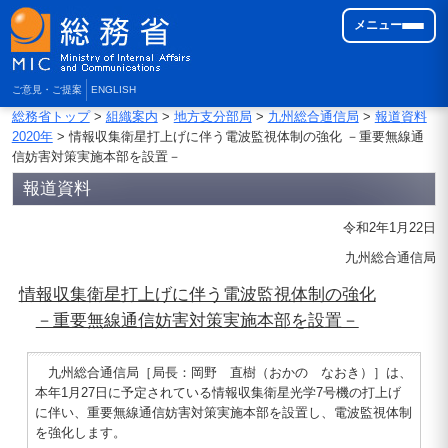
メニュー
ご意見・ご提案
ENGLISH
総務省トップ
>
組織案内
>
地方支分部局
>
九州総合通信局
>
報道資料
2020年
> 情報収集衛星打上げに伴う電波監視体制の強化 －重要無線通
信妨害対策実施本部を設置－
報道資料
令和2年1月22日
九州総合通信局
情報収集衛星打上げに伴う電波監視体制の強化
－重要無線通信妨害対策実施本部を設置－
九州総合通信局［局長：岡野 直樹（おかの なおき）］は、
本年1月27日に予定されている情報収集衛星光学7号機の打上げ
に伴い、重要無線通信妨害対策実施本部を設置し、電波監視体制
を強化します。