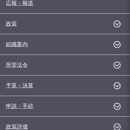
広報・報道
政策
組織案内
所管法令
予算・決算
申請・手続
政策評価