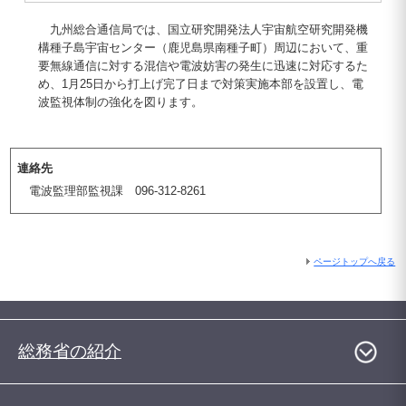
九州総合通信局では、国立研究開発法人宇宙航空研究開発機
構種子島宇宙センター（鹿児島県南種子町）周辺において、重
要無線通信に対する混信や電波妨害の発生に迅速に対応するた
め、1月25日から打上げ完了日まで対策実施本部を設置し、電
波監視体制の強化を図ります。
連絡先
電波監理部監視課 096-312-8261
ページトップへ戻る
総務省の紹介