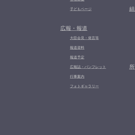
組
子どもページ
広報・報道
大臣会見・発言等
報道資料
報道予定
所
広報誌・パンフレット
行事案内
フォトギャラリー