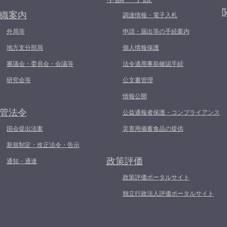
織案内
調達情報・電子入札
外局等
申請・届出等の手続案内
地方支分部局
個人情報保護
審議会・委員会・会議等
法令適用事前確認手続
研究会等
公文書管理
情報公開
管法令
公益通報者保護・コンプライアンス
国会提出法案
災害用備蓄食品の提供
新規制定・改正法令・告示
政策評価
通知・通達
政策評価ポータルサイト
独立行政法人評価ポータルサイト