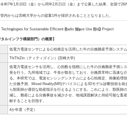
令和7年1月10日（金）から同年2月21日（金）まで公募した結果、全国で2
管内からは宮崎大学からの提案1件が採択されることとなりました。
 Techn
o
logies for Sustainable Efficient
R
adio
Wa
ve Use
R
&
D
Project
ジタルインフラ構築部門）の概要】
低電力電波センサによる心拍推定を活用した牛の分娩難産予測システ
ThiThiZin（ティティズイン）(宮崎大学)
低電力電波センサを活用し、心拍数を指標にした牛の分娩難産予測シ
発を行う。九州地域では、牛舎が散在しており、分娩異常時に迅速な
る。本研究では、電波センシングシステムによる心拍推定、画像処理技
た分娩予測、Mixed Reality(MR)デバイスによる3Dモデル診断技術
ら獣医師が適切な助産指示を行えるようにする。これにより、獣医師
減し、難産による分娩事故を減少させ、地域課題解決と持続可能な畜
献することを目指す。
4か年度（予定）