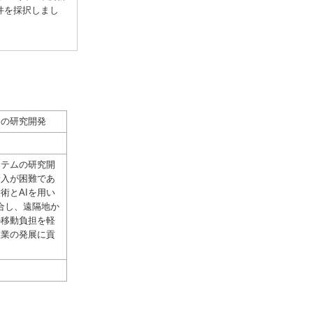
6件を採択しまし
ムの研究開発
ステムの研究開
介入が困難であ
術とAIを用い
を統合し、遠隔地か
の移動負担を軽
産業の発展に貢