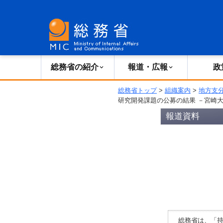
総務省の紹介
広報・報道
総務省の紹介
報道・広報
政
総務省トップ
>
組織案内
>
地方支
研究開発課題の公募の結果 －宮崎
報道資料
総務省は、「持続