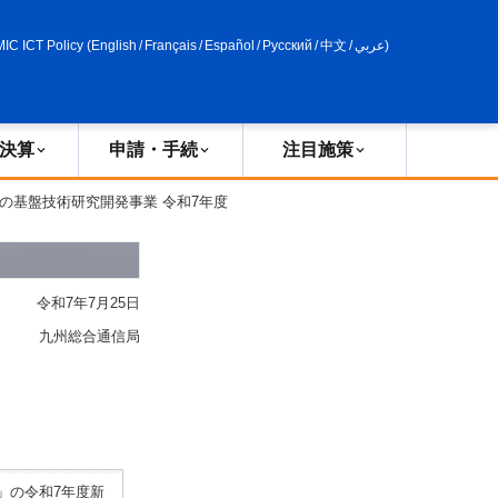
申請・手続
政策評価
MIC ICT Policy
(
English
/
Français
/
Español
/
Русский
/
中文
/
عربي
)
決算
申請・手続
注目施策
の基盤技術研究開発事業 令和7年度
令和7年7月25日
九州総合通信局
」の令和7年度新