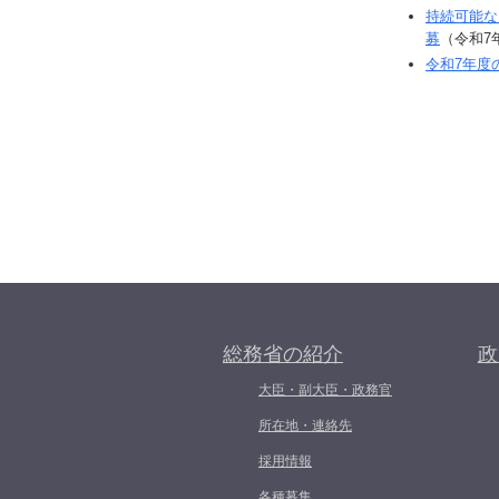
持続可能な
募
（令和7
令和7年度
総務省の紹介
政
大臣・副大臣・政務官
所在地・連絡先
採用情報
各種募集