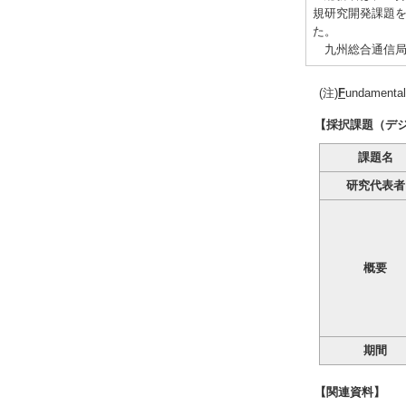
規研究開発課題を
た。
九州総合通信局
(注)
F
undamental
【採択課題（デ
課題名
研究代表者
概要
期間
【関連資料】