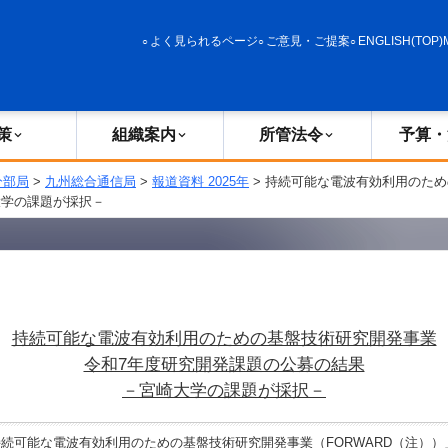
政策
組織案内
所管法令
予算・決算
よく見られるページ
ご意見・ご提案
ENGLISH(TOP)
策
組織案内
所管法令
予算・
分部局
>
九州総合通信局
>
報道資料 2025年
> 持続可能な電波有効利用のため
大学の課題が採択－
持続可能な電波有効利用のための基盤技術研究開発事業
令和7年度研究開発課題の公募の結果
－宮崎大学の課題が採択－
可能な電波有効利用のための基盤技術研究開発事業（FORWARD（注））