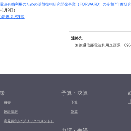
電波有効利用のための基盤技術研究開発事業（FORWARD）の令和7年度研
年1月9日）
の新規採択課題
連絡先
無線通信部電波利用企画課 096-32
策
予算・決算
白書
予算
統計情報
決算
意見募集(パブリックコメント）
申請・手続