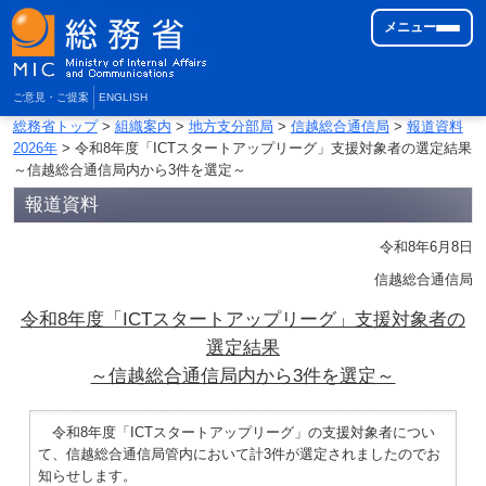
メニュー
ご意見・ご提案
ENGLISH
総務省トップ
>
組織案内
>
地方支分部局
>
信越総合通信局
>
報道資料
2026年
> 令和8年度「ICTスタートアップリーグ」支援対象者の選定結果
～信越総合通信局内から3件を選定～
報道資料
令和8年6月8日
信越総合通信局
令和8年度「ICTスタートアップリーグ」支援対象者の
選定結果
～信越総合通信局内から3件を選定～
令和8年度「ICTスタートアップリーグ」の支援対象者につい
て、信越総合通信局管内において計3件が選定されましたのでお
知らせします。