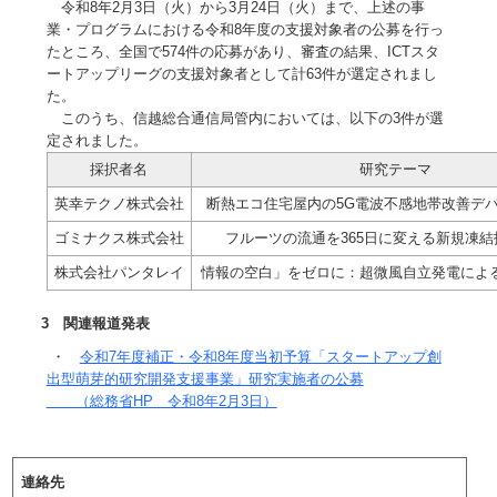
令和8年2月3日（火）から3月24日（火）まで、上述の事
業・プログラムにおける令和8年度の支援対象者の公募を行っ
たところ、全国で574件の応募があり、審査の結果、ICTスタ
ートアップリーグの支援対象者として計63件が選定されまし
た。
このうち、信越総合通信局管内においては、以下の3件が選
定されました。
採択者名
研究テーマ
英幸テクノ株式会社
断熱エコ住宅屋内の5G電波不感地帯改善デ
ゴミナクス株式会社
フルーツの流通を365日に変える新規凍
株式会社パンタレイ
情報の空白」をゼロに：超微風自立発電によ
3 関連報道発表
・
令和7年度補正・令和8年度当初予算「スタートアップ創
出型萌芽的研究開発支援事業」研究実施者の公募
（総務省HP 令和8年2月3日）
連絡先