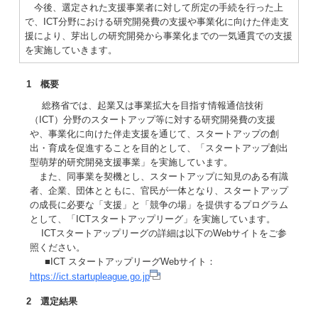
今後、選定された支援事業者に対して所定の手続を行った上
で、ICT分野における研究開発費の支援や事業化に向けた伴走支
援により、芽出しの研究開発から事業化までの一気通貫での支援
を実施していきます。
1 概要
総務省では、起業又は事業拡大を目指す情報通信技術
（ICT）分野のスタートアップ等に対する研究開発費の支援
や、事業化に向けた伴走支援を通じて、スタートアップの創
出・育成を促進することを目的として、「スタートアップ創出
型萌芽的研究開発支援事業」を実施しています。
また、同事業を契機とし、スタートアップに知見のある有識
者、企業、団体とともに、官民が一体となり、スタートアップ
の成長に必要な「支援」と「競争の場」を提供するプログラム
として、「ICTスタートアップリーグ」を実施しています。
ICTスタートアップリーグの詳細は以下のWebサイトをご参
照ください。
■ICT スタートアップリーグWebサイト：
https://ict.startupleague.go.jp
2 選定結果