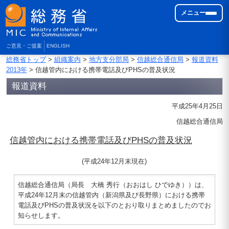
メニュー
ご意見・ご提案
ENGLISH
総務省トップ
>
組織案内
>
地方支分部局
>
信越総合通信局
>
報道資料
2013年
> 信越管内における携帯電話及びPHSの普及状況
報道資料
平成25年4月25日
信越総合通信局
信越管内における携帯電話及びPHSの普及状況
(平成24年12月末現在)
信越総合通信局（局長 大橋 秀行（おおはし ひでゆき））は、
平成24年12月末の信越管内（新潟県及び長野県）における携帯
電話及びPHSの普及状況を以下のとおり取りまとめましたのでお
知らせします。