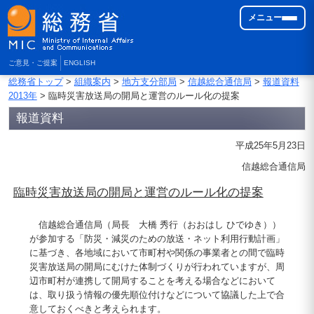
メニュー
ご意見・ご提案
ENGLISH
総務省トップ
>
組織案内
>
地方支分部局
>
信越総合通信局
>
報道資料
2013年
> 臨時災害放送局の開局と運営のルール化の提案
報道資料
平成25年5月23日
信越総合通信局
臨時災害放送局の開局と運営のルール化の提案
信越総合通信局（局長 大橋 秀行（おおはし ひでゆき））
が参加する「防災・減災のための放送・ネット利用行動計画」
に基づき、各地域において市町村や関係の事業者との間で臨時
災害放送局の開局にむけた体制づくりが行われていますが、周
辺市町村が連携して開局することを考える場合などにおいて
は、取り扱う情報の優先順位付けなどについて協議した上で合
意しておくべきと考えられます。