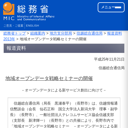
メニュー
ご意見・ご提案
ENGLISH
総務省トップ
>
組織案内
>
地方支分部局
>
信越総合通信局
>
報道資料
2013年
> 地域オープンデータ戦略セミナーの開催
報道資料
平成25年11月21日
信越総合通信局
地域オープンデータ戦略セミナーの開催
－オープンデータによる新サービス創出に向けて－
信越総合通信局（局長 黒瀬泰平）（長野市）は、信越情報通
信懇談会（会長 仙石正和 国立大学法人新潟大学 理事・副学
長）（長野市）、一般社団法人テレコムサービス協会信越支部
（支部長 新津輝一）（長野市）との共催により、長野市内で
「地域オープンデータ戦略セミナー －オープンデータによる新