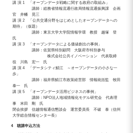
講 演 1 「オープンデータ戦略に関する政府の取組み」
講師：総務省情報流通行政局情報流通振興課 企画
官 井幡 晃三
講 演 2 「公共交通分野をはじめとしたオープンデータへの
期待」（仮題）
講師：東京大学大学院情報学環 教授 越塚 登
氏
講 演 3 「オープンデータによる価値創出の事例」
講師：佐賀県特別顧問 大阪府市特別参与
株式会社公共イノベーション 代表取締
役 川島 宏一 氏
講 演 4 「データシティ鯖江 ～オープンデータの小さな一
歩」
講師：福井県鯖江市政策経営部 情報統括監 牧田
泰一 氏
講 演 5 「オープンデータ活用ビジネスの事例」
講師：NPO法人地域情報化モデル研究会 代表理
事 米田 剛 氏
閉会挨拶 信越情報通信懇談会 運営委員長 不破 泰（信州
大学総合情報センター長）
4 聴講申込方法