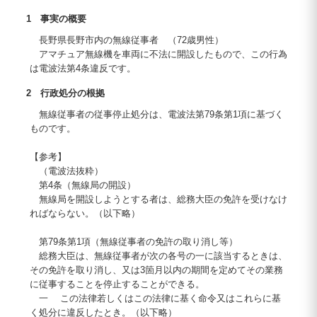
1 事実の概要
長野県長野市内の無線従事者 （72歳男性）
アマチュア無線機を車両に不法に開設したもので、この行為
は電波法第4条違反です。
2 行政処分の根拠
無線従事者の従事停止処分は、電波法第79条第1項に基づく
ものです。
【参考】
（電波法抜粋）
第4条（無線局の開設）
無線局を開設しようとする者は、総務大臣の免許を受けなけ
ればならない。（以下略）
第79条第1項（無線従事者の免許の取り消し等）
総務大臣は、無線従事者が次の各号の一に該当するときは、
その免許を取り消し、又は3箇月以内の期間を定めてその業務
に従事することを停止することができる。
一 この法律若しくはこの法律に基く命令又はこれらに基
く処分に違反したとき。（以下略）