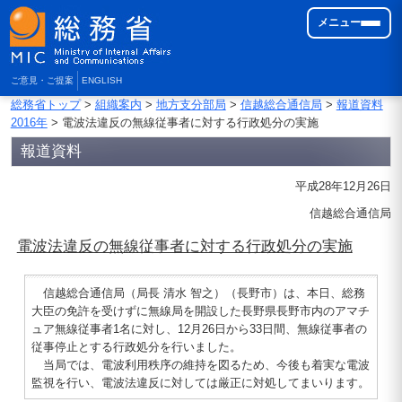
メニュー
ご意見・ご提案
ENGLISH
総務省トップ
>
組織案内
>
地方支分部局
>
信越総合通信局
>
報道資料
2016年
> 電波法違反の無線従事者に対する行政処分の実施
報道資料
平成28年12月26日
信越総合通信局
電波法違反の無線従事者に対する行政処分の実施
信越総合通信局（局長 清水 智之）（長野市）は、本日、総務
大臣の免許を受けずに無線局を開設した長野県長野市内のアマチ
ュア無線従事者1名に対し、12月26日から33日間、無線従事者の
従事停止とする行政処分を行いました。
当局では、電波利用秩序の維持を図るため、今後も着実な電波
監視を行い、電波法違反に対しては厳正に対処してまいります。