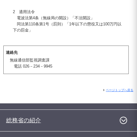
2 適用法令
電波法第4条（無線局の開設）「不法開設」
同法第110条第1号（罰則）「1年以下の懲役又は100万円以
下の罰金」
連絡先
無線通信部監視調査課
電話 026－234－9945
ページトップへ戻る
総務省の紹介