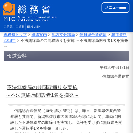
メニュー
ご意見・ご提案
ENGLISH
総務省トップ
>
組織案内
>
地方支分部局
>
信越総合通信局
>
報道資料
2018年
> 不法無線局の共同取締りを実施 ～不法無線局開設者1名を摘発
～
報道資料
平成30年6月21日
信越総合通信局
不法無線局の共同取締りを実施
～不法無線局開設者1名を摘発～
信越総合通信局（局長 清水 智之）は、昨日、新潟県佐渡西警
察署と共同で、新潟県佐渡市の国道350号線において、車両に開
設した不法無線局の取締りを実施し、免許を受けずに無線局を開
設した運転手1名を摘発しました。