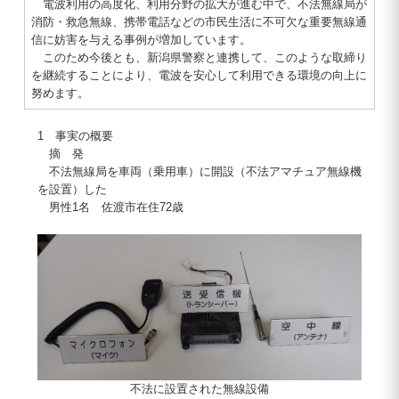
電波利用の高度化、利用分野の拡大が進む中で、不法無線局が
消防・救急無線、携帯電話などの市民生活に不可欠な重要無線通
信に妨害を与える事例が増加しています。
このため今後とも、新潟県警察と連携して、このような取締り
を継続することにより、電波を安心して利用できる環境の向上に
努めます。
1 事実の概要
摘 発
不法無線局を車両（乗用車）に開設（不法アマチュア無線機
を設置）した
男性1名 佐渡市在住72歳
不法に設置された無線設備