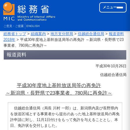
メニュー
ご意見・ご提案
ENGLISH
総務省トップ
>
組織案内
>
地方支分部局
>
信越総合通信局
>
報道資料
2018年
> 平成30年度地上基幹放送局等の再免許 ～新潟県・長野県で23
事業者、780局に再免許～
報道資料
平成30年10月26日
信越総合通信局
平成30年度地上基幹放送局等の再免許
～新潟県・長野県で23事業者、780局に再免許～
信越総合通信局（局長 川村 一郎）は、新潟県内及び長野県内
を放送区域とする事業者から提出のあった地上基幹放送局の再免
許申請に対し、11月1日付けをもって免許を与えることとし、本
日、免許状を交付しました。