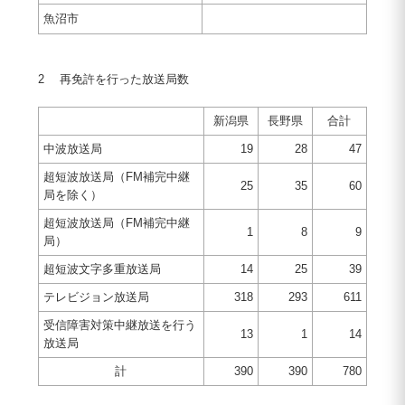
魚沼市
2 再免許を行った放送局数
新潟県
長野県
合計
中波放送局
19
28
47
超短波放送局（FM補完中継
25
35
60
局を除く）
超短波放送局（FM補完中継
1
8
9
局）
超短波文字多重放送局
14
25
39
テレビジョン放送局
318
293
611
受信障害対策中継放送を行う
13
1
14
放送局
計
390
390
780