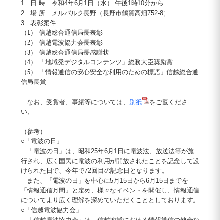
1 日 時 令和4年6月1日（水） 午後1時10分から
2 場 所 メルパルク長野（長野市鶴賀高畑752-8）
3 表彰案件
（1） 信越総合通信局長表彰
（2） 信越電波協力会長表彰
（3） 信越総合通信局長感謝状
（4） 「地域発デジタルコンテンツ」総務大臣奨励賞
（5） 「情報通信の安心安全な利用のための標語」信越総合通
信局長賞
なお、受賞者、事績等については、
別紙
をご覧くださ
い。
（参考）
○「電波の日」
「電波の日」は、昭和25年6月1日に電波法、放送法等が施
行され、広く国民に電波の利用が開放されたことを記念して設
けられた日で、今年で72回目の記念日となります。
また、「電波の日」を中心に5月15日から6月15日までを
「情報通信月間」と定め、様々なイベントを開催し、情報通信
についてより広く理解を深めていただくこととしております。
○「信越電波協力会」
「信越電波協力会」は、信越地域における情報通信の健全な