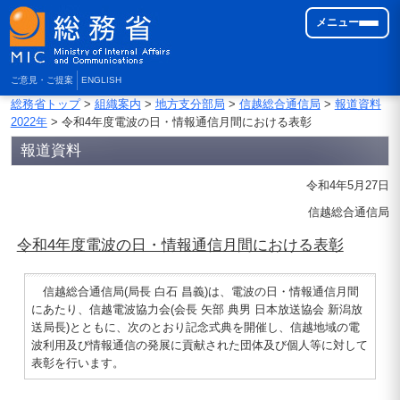
メニュー
ご意見・ご提案
ENGLISH
総務省トップ
>
組織案内
>
地方支分部局
>
信越総合通信局
>
報道資料
2022年
> 令和4年度電波の日・情報通信月間における表彰
報道資料
令和4年5月27日
信越総合通信局
令和4年度電波の日・情報通信月間における表彰
信越総合通信局(局長 白石 昌義)は、電波の日・情報通信月間
にあたり、信越電波協力会(会長 矢部 典男 日本放送協会 新潟放
送局長)とともに、次のとおり記念式典を開催し、信越地域の電
波利用及び情報通信の発展に貢献された団体及び個人等に対して
表彰を行います。