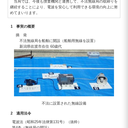
当局では、今後も捜査機関と連携して、不法無線局の取締りを
継続することにより、電波を安心して利用できる環境の向上に努
めてまいります。
1 事実の概要
摘 発
不法無線局を船舶に開設（船舶用無線を設置）
新潟県佐渡市在住 60歳代
不法に設置された無線設備
2 適用法令
電波法（昭和25年法律第131号）（抜粋）
第4条（無線局の開設）