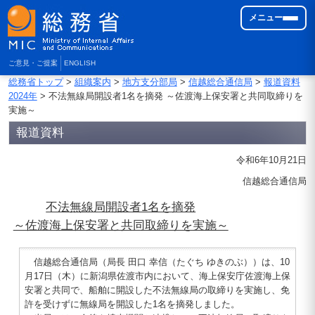
メニュー
ご意見・ご提案
ENGLISH
総務省トップ
>
組織案内
>
地方支分部局
>
信越総合通信局
>
報道資料
2024年
> 不法無線局開設者1名を摘発 ～佐渡海上保安署と共同取締りを
実施～
報道資料
令和6年10月21日
信越総合通信局
不法無線局開設者1名を摘発
～佐渡海上保安署と共同取締りを実施～
信越総合通信局（局長 田口 幸信（たぐち ゆきのぶ））は、10
月17日（木）に新潟県佐渡市内において、海上保安庁佐渡海上保
安署と共同で、船舶に開設した不法無線局の取締りを実施し、免
許を受けずに無線局を開設した1名を摘発しました。